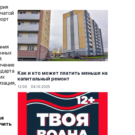
ерия
нчатой
порт
ания
енных
й
ечение
ндарта
Как и кто может платить меньше на
их
капитальный ремонт
зация,
12:00 04.10.2025
ая
учить