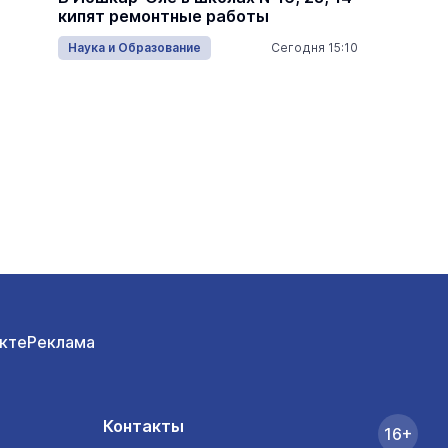
Царев
кипят ремонтные работы
проход
много
16:05
Наука и Образование
Сегодня 15:10
Армия
кте
Реклама
Контакты
16+