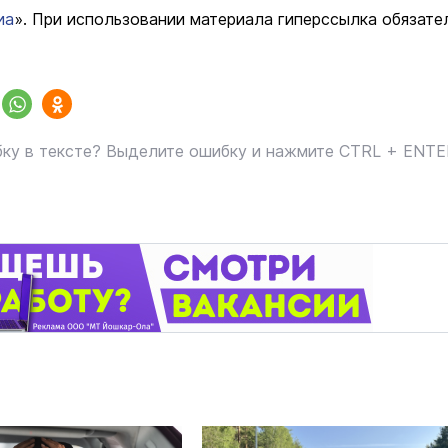
иа
». При использовании материала гиперссылка обязате
маев о премьере в театре
Как узнать на законных 
«Для меня не бывает
кто собственник недви
ектаклей»
ку в тексте? Выделите ошибку и нажмите CTRL + ENT
Интервью
18 марта 11:05