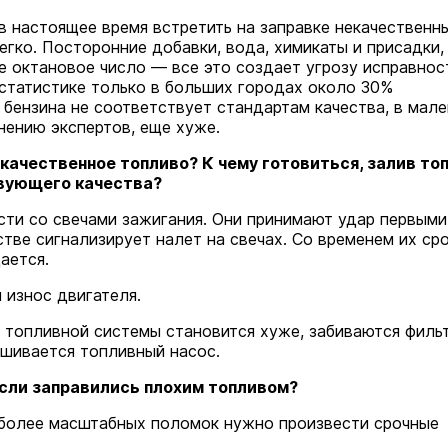
в настоящее время встретить на заправке некачественн
егко. Посторонние добавки, вода, химикаты и присадки,
 октановое число — все это создает угрозу исправнос
 статистике только в больших городах около 30%
бензина не соответствует стандартам качества, в мале
мнению экспертов, еще хуже.
качественное топливо? К чему готовиться, залив то
вующего качества?
ти со свечами зажигания. Они принимают удар первыми
стве сигнализирует налет на свечах. Со временем их ср
ается.
износ двигателя.
 топливной системы становится хуже, забиваются филь
ашивается топливный насос.
если заправились плохим топливом?
более масштабных поломок нужно произвести срочные