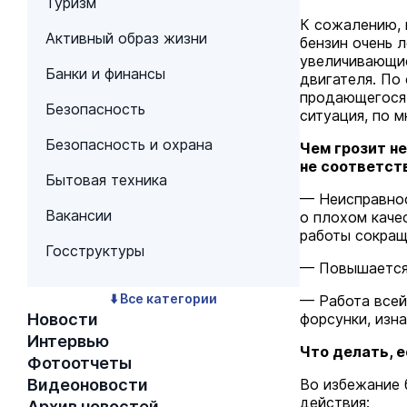
Туризм
К сожалению, 
Активный образ жизни
бензин очень л
увеличивающие
Банки и финансы
двигателя. По
продающегося 
Безопасность
ситуация, по 
Безопасность и охрана
Чем грозит не
не соответст
Бытовая техника
— Неисправнос
Вакансии
о плохом каче
работы сокращ
Госструктуры
— Повышается 
⬇️ Все категории
— Работа всей
Новости
форсунки, изн
Интервью
Что делать, 
Фотоотчеты
Видеоновости
Во избежание 
действия:
Архив новостей