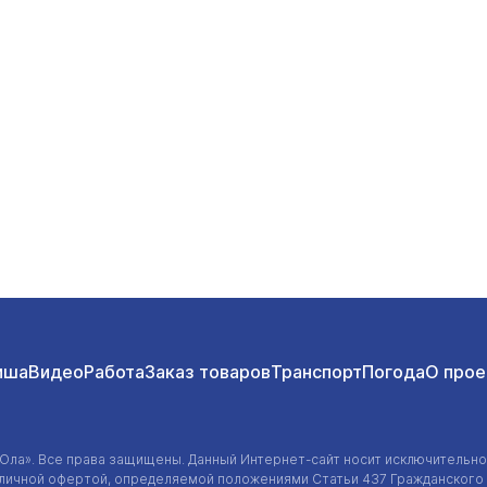
МЧС прибыли в Марий Эл
Общество
Сегодня 
иша
Видео
Работа
Заказ товаров
Транспорт
Погода
О прое
-Ола»
. Все права защищены. Данный
Интернет-сайт
носит исключительно
убличной офертой, определяемой положениями Статьи 437 Гражданского