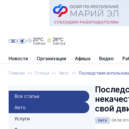
20°C
28°C
Сейчас
Завтра
Новости
Организации
Афиша
Видео
Ра
Главная
Статьи
Авто
Последствия использован
Последс
Все статьи
некачес
свой дв
Авто
Услуги
Авто
08.08.201