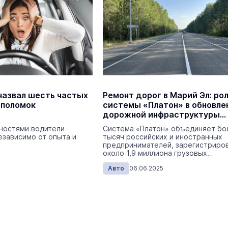
На ощупь. Путеводитель
a
лабиринту
26 августа 19:00
Город
В Йошкар-Оле в
Царевококшайском Кремле
проходит военно-спортивное
многоборье
Армия
Сегодня 
назвал шесть частых
Ремонт дорог в Марий Эл: ро
 поломок
системы «Платон» в обновле
дорожной инфраструктуры
региона
тностями водители
Система «Платон» объединяет бо
езависимо от опыта и
тысяч российских и иностранных
предпринимателей, зарегистриро
около 1,9 миллиона грузовых
автомобилей.
Авто
06.06.2025
Выпускники ведомственных вуз