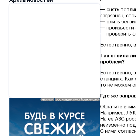
— снять топли
загрязнен, сто
— слить бензин
— произвести 
— проверить ф
Естественно, 
Так стоила ли
проблем?
Естественно, 
станциях. Как 
то не можем о
Где же запра
Обратите вним
Например, ЛУК
На ее АЗС рос
неизменно под
С ними соглас