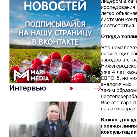
лидером в кат
исследования 
легко объясня
системой конт
соответствия.
Откуда топли
Что немаловаж
производит са
заводов в стр
Нижегородско
уже 4 лет каж
ЕВРО-5, но ни
аналогичных. 
Интервью
таким образом
нефтеперераба
Все это гарант
на автозаправ
Важно: для у
горячая лини
консультации