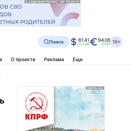
81.41
94.06
Поиск
16+
+0.48
+0.87
а
О проекте
Реклама
Еще
.
ь