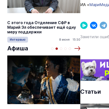
ИА «
МариМед
С этого года Отделение СФР в
Алексей Я
Марий Эл обеспечивает ещё одну
Шкетана: 
меру поддержки
лёгких сп
Заметили ошиб
Интервью
8 июня 15:30
Культура
Афиша
Статьи