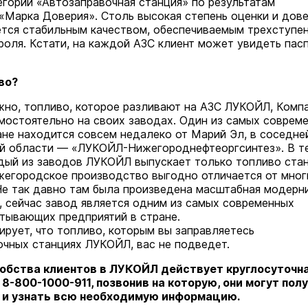
егории «Автозаправочная станция» по результатам
«Марка Доверия». Столь высокая степень оценки и дов
ется стабильным качеством, обеспечиваемым трехступе
роля. Кстати, на каждой АЗС клиент может увидеть пас
во?
но, топливо, которое разливают на АЗС ЛУКОЙЛ, Комп
мостоятельно на своих заводах. Один из самых соврем
ане находится совсем недалеко от Марий Эл, в соседне
й области — «ЛУКОЙЛ-Нижегороднефтеоргсинтез». В т
дый из заводов ЛУКОЙЛ выпускает только топливо ста
жегородское производство выгодно отличается от мног
Не так давно там была произведена масштабная модерни
, сейчас завод является одним из самых современных
тывающих предприятий в стране.
ирует, что топливо, которым вы заправляетесь
очных станциях ЛУКОЙЛ, вас не подведет.
добства клиентов в ЛУКОЙЛ действует круглосуточн
я
8-800-1000-911,
позвонив на которую, они могут пол
 и узнать всю необходимую информацию.