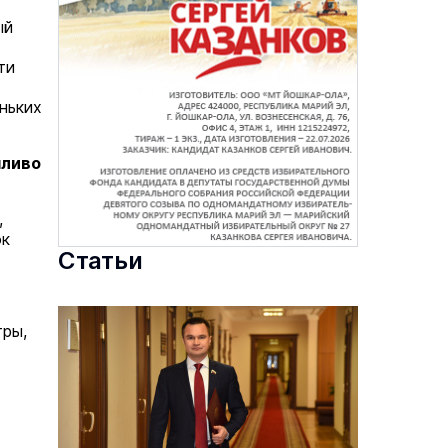
ый
ти
ньких
пливо
,
ок
Статьи
тры,