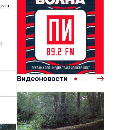
льна.
основаниях,
Василий Дубровин: как продлить
жимости
мужское долголетие
ER
16 марта 17:00
Здоровье и медицина
19 февраля 15:55
Видеоновости