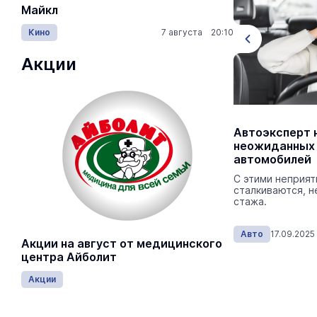
Майкл
Лида / Lid
Кино
7 августа 20:10
Концерты
Акции
Поддельные полисы, фиктивные
Автоэксперт 
ДТП и опасные договоры цессии:
неожиданных
какие проблемы решают в Марий
автомобилей
Эл
Огромные потери и страховщики, и
С этими неприя
автомобилисты Марий Эл несут из-за
сталкиваются, н
действий недобросовестных аварийных
стажа.
комиссаров и автоюристов.
Авто
08.10.2025
Авто
17.09.2025
Акции на август от медицинского
центра Айболит
Акции