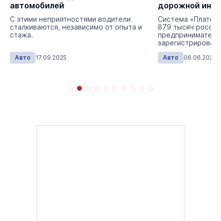
В Центре ф
дорожной инфраструктуры
Роскачеств
региона
экономии.
ли
Система «Платон» объединяет более
ыта и
879 тысяч российских и иностранных
предпринимателей,
зарегистрировавших около 1,9
миллиона грузовых автомобилей.
Авто
06.06.2025
Авто
10.0