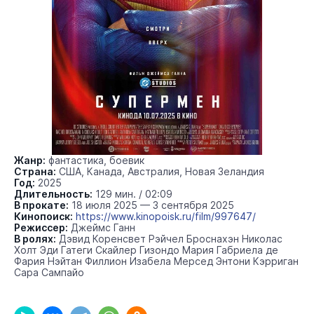
Жанр:
фантастика, боевик
Страна:
США, Канада, Австралия, Новая Зеландия
Год:
2025
Длительность:
129 мин. / 02:09
В прокате:
18 июля 2025 — 3 сентября 2025
Кинопоиск:
https://www.kinopoisk.ru/film/997647/
Режиссер:
Джеймс Ганн
В ролях:
Дэвид Коренсвет Рэйчел Броснахэн Николас
Холт Эди Гатеги Скайлер Гизондо Мария Габриела де
Фария Нэйтан Филлион Изабела Мерсед Энтони Кэрриган
Сара Сампайо