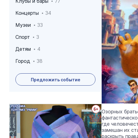
Клубы и бары
77
Концерты
34
Музеи
33
Спорт
3
Детям
4
Город
38
Предложить событие
Архив событий
Озорных брать
фантастическо
где человечест
замешан их ст
раскрыть прав