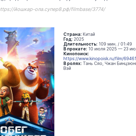
ttps://йошкар-ола.супер8.рф/filmbase/3774/
«Солдатики называли меня мам
Надя»: медсестра из Марий Эл 1
года спасала жизни в зоне СВО
Страна:
Китай
Год:
2025
Армия
22 июня 1
Длительность:
109 мин. / 01:49
В прокате:
10 июля 2025 — 23 ию
Кинопоиск:
https://www.kinopoisk.ru/film/6946
В ролях:
Тань Сяо, Чжан Бинцзюн
Вэй