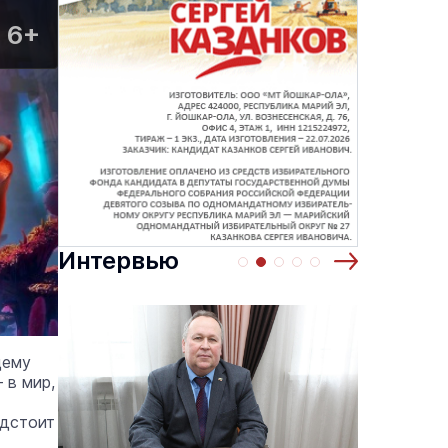
6+
Интервью
щему
 в мир,
едстоит