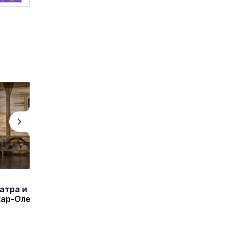
атра и
кар-Оле