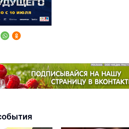
Марийский государственный т
оперы и балета им.Э.Сапаева
проведение спектаклей, концертов,
и балетов
события