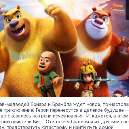
ев-медведей Бриара и Брамбла ждет новое, по-настоя
е приключение! Герои перенесутся в далекое будущее —
во оказалось на грани исчезновения. И, кажется, в этом
арый приятель Вик… Отважным братьям и их друзьям пр
ду, предотвратить катастрофу и найти путь домой.