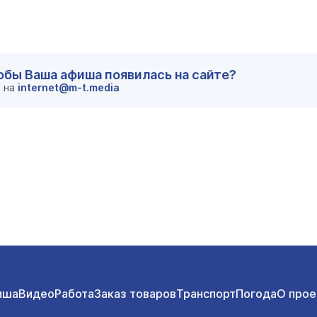
тобы Ваша афиша появилась на сайте?
м на
internet@m-t.media
иша
Видео
Работа
Заказ товаров
Транспорт
Погода
О прое