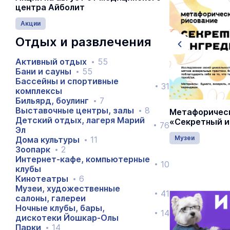
центра Айболит
6+
Акции
Отдых и развлечения
Активный отдых
55
Бани и сауны
55
Бассейны и спортивные
31
комплексы
Бильярд, боулинг
7
Выставочные центры, залы
8
Выставка художественных работ
Метафорическ
Детский отдых, лагеря Марий
«По Йошкар-Оле с этюдником»
«Секретный и
76
Эл
Музеи
9 августа 00:00
Музеи
Дома культуры
11
Зоопарк
2
Интернет-кафе, компьютерные
10
клубы
Кинотеатры
6
Музеи, художественные
41
салоны, галереи
Ночные клубы, бары,
14
дискотеки Йошкар-Олы
Парки
14