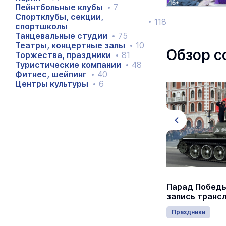
Пейнтбольные клубы
7
Спортклубы, секции,
118
спортшколы
Танцевальные студии
75
Театры, концертные залы
10
Обзор с
Торжества, праздники
81
Туристические компании
48
Фитнес, шейпинг
40
Центры культуры
6
Йошкар-Олу закружили в
Парад Победы
«Севастопольском вальсе»
запись транс
Отдых и развлечения
Праздники