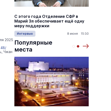
а
С этого года Отделение СФР в
Алексе
,5
Марий Эл обеспечивает ещё одну
Шкетан
меру поддержки
лёгких
1:00
Интервью
8 июня 15:30
Культу
ля 2025
Популярные
148/
места
ь, Чжан