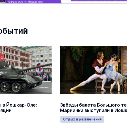
обытий
 в Йошкар-Оле:
Звёзды балета Большого те
ляции
Мариинки выступили в Йош
Отдых и развлечения