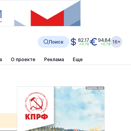
82.17
94.84
Поиск
16+
+0.76
+0.78
а
О проекте
Реклама
Еще