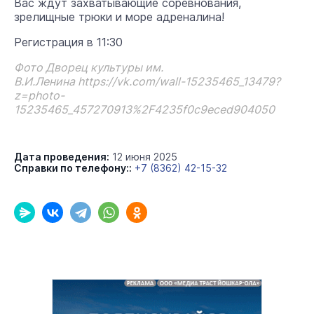
Вас ждут захватывающие соревнования,
зрелищные трюки и море адреналина!
Регистрация в 11:30
Фото Дворец культуры им.
В.И.Ленина https://vk.com/wall-15235465_13479?
z=photo-
15235465_457270913%2F4235f0c9eced904050
Дата проведения:
12 июня 2025
Справки по телефону::
+7 (8362) 42-15-32