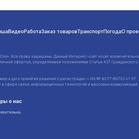
иша
Видео
Работа
Заказ товаров
Транспорт
Погода
О прое
-Ола»
. Все права защищены. Данный
Интернет-сайт
носит исключительно
убличной офертой, определяемой положениями Статьи 437 Гражданского
ер и дата принятия решения о регистрации — ИА №
ФС77-80702
от 07
у в сфере связи, информационных технологий и массовых коммуникаций.
ры о нас
бязательна.