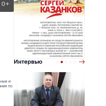
0+
Интервью
вные и
ания по