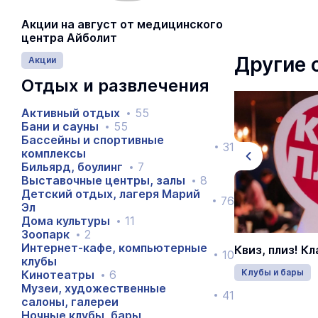
Акции на август от медицинского
центра Айболит
Другие 
Акции
Отдых и развлечения
18+
Активный отдых
55
Бани и сауны
55
Бассейны и спортивные
31
комплексы
Бильярд, боулинг
7
Выставочные центры, залы
8
Детский отдых, лагеря Марий
76
Эл
Дома культуры
11
Зоопарк
2
Интернет-кафе, компьютерные
Квиз, плиз! Новички
Квиз, плиз! К
10
клубы
Клубы и бары
19 августа 19:00
Клубы и бары
Кинотеатры
6
Музеи, художественные
41
салоны, галереи
Ночные клубы, бары,