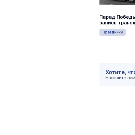
Йошкар-Олу закружили в
Парад Победы
«Севастопольском вальсе»
запись транс
Отдых и развлечения
Праздники
Хотите, ч
Напишите на