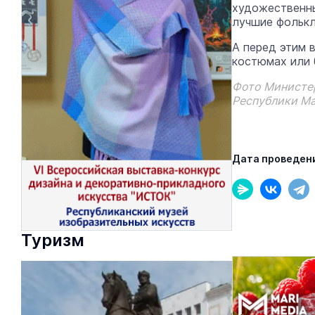
художественны
лучшие фолькл
А перед этим 
костюмах или 
Фото Министер
Республики Мари
Дата проведен
Туризм