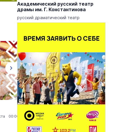
еатр
Академический русский театр
драмы им. Г. Константинова
 опер
русский драматический театр
Клёпа + Лёля
Дв
уста 00:00
Театры
30 августа 11:00
Т