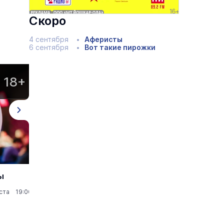
Скоро
4 сентября
Аферисты
6 сентября
Вот такие пирожки
18+
18+
ы
Квиз, плиз! Изи
Кв
иг
уста 19:00
Клубы и бары
23 августа 16:00
К