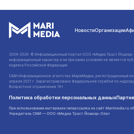
Новости
Организации
Аф
2006-2026 © Информационный портал
ООО «Медиа Траст Йошкар
информационный характер и ни при каких условиях не является п
кодекса Российской Федерации.
СМИ Информационное агентство МариМедиа, регистрационный ном
апреля 2021 г. Зарегистрировано Федеральной службой по надзор
Возрастное ограничение 16+.
Политика обработки персональных данных
Партне
При использовании материала гиперссылка на сайт Marimedia.ru о
Учредитель СМИ —
ООО «Медиа Траст Йошкар-Ола»