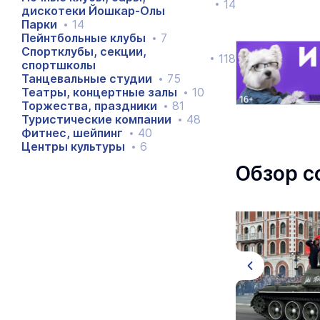
14
дискотеки Йошкар-Олы
Парки
14
Пейнтбольные клубы
7
Спортклубы, секции,
118
спортшколы
Танцевальные студии
75
Театры, концертные залы
10
Торжества, праздники
81
Туристические компании
48
Фитнес, шейпинг
40
Центры культуры
6
Обзор с