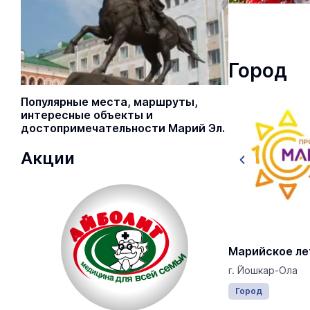
Город
Популярные места, маршруты,
интересные объекты и
достопримечательности Марий Эл.
Акции
День города Йошкар-Олы 2026
Марийское ле
г. Йошкар-Ола
г. Йошкар-Ола
Город
8 августа 00:00
Город