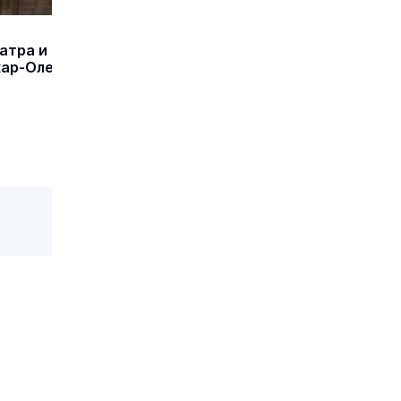
атра и
кар-Оле