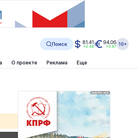
81.41
94.06
Поиск
16+
+0.48
+0.87
а
О проекте
Реклама
Еще