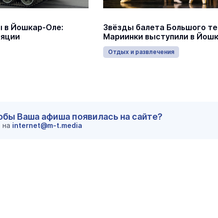
 в Йошкар-Оле:
Звёзды балета Большого те
ляции
Мариинки выступили в Йош
Отдых и развлечения
тобы Ваша афиша появилась на сайте?
м на
internet@m-t.media