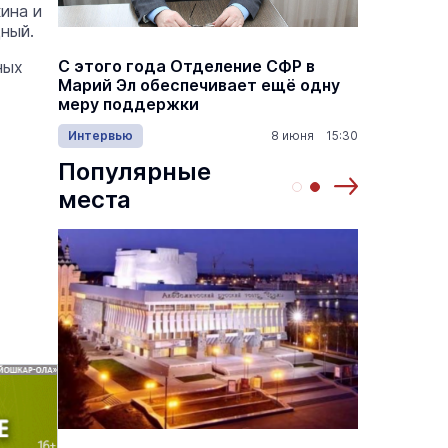
ина и
ный.
а
С этого года Отделение СФР в
Алексе
ных
,5
Марий Эл обеспечивает ещё одну
Шкетан
меру поддержки
лёгких
1:00
Интервью
8 июня 15:30
Культу
Популярные
места