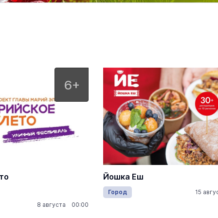
Марийский государственный т
оперы и балета им.Э.Сапаева
проведение спектаклей, концертов,
и балетов
6+
то
Йошка Еш
Город
15 авг
8 августа 00:00