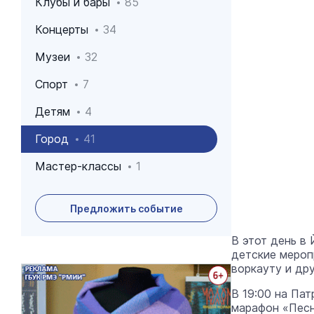
Клубы и бары
85
Концерты
34
Музеи
32
Спорт
7
Детям
4
Город
41
Мастер-классы
1
Предложить событие
В этот день в
детские мероп
воркауту и дру
Архив событий
В 19:00 на Па
марафон «Песн