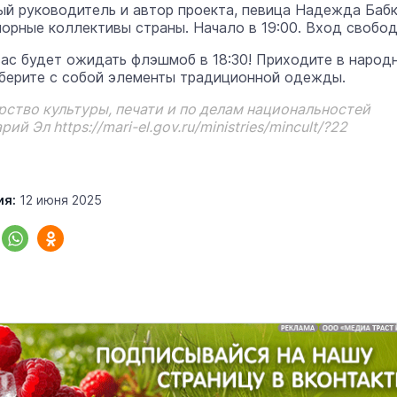
й руководитель и автор проекта, певица Надежда Бабк
орные коллективы страны. Начало в 19:00. Вход свобод
«Солдатики называли меня мам
вас будет ожидать флэшмоб в 18:30! Приходите в народ
Надя»: медсестра из Марий Эл 1
берите с собой элементы традиционной одежды.
года спасала жизни в зоне СВО
ство культуры, печати и по делам национальностей
Армия
22 июня 1
й Эл https://mari-el.gov.ru/ministries/mincult/?22
ия:
12 июня 2025