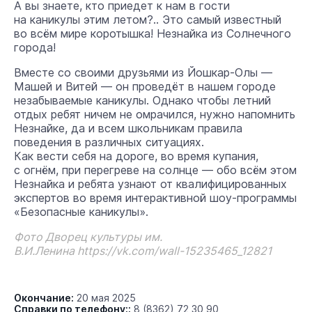
А вы знаете, кто приедет к нам в гости
на каникулы этим летом?.. Это самый известный
во всём мире коротышка! Незнайка из Солнечного
города!
Вместе со своими друзьями из Йошкар-Олы —
Машей и Витей — он проведёт в нашем городе
незабываемые каникулы. Однако чтобы летний
отдых ребят ничем не омрачился, нужно напомнить
Незнайке, да и всем школьникам правила
поведения в различных ситуациях.
Как вести себя на дороге, во время купания,
с огнём, при перегреве на солнце — обо всём этом
Незнайка и ребята узнают от квалифицированных
экспертов во время интерактивной шоу-программы
«Безопасные каникулы».
Фото Дворец культуры им.
В.И.Ленина https://vk.com/wall-15235465_12821
Окончание:
20 мая 2025
Справки по телефону::
8 (8362) 72 30 90