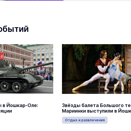
обытий
 в Йошкар-Оле:
Звёзды балета Большого те
ляции
Мариинки выступили в Йош
Отдых и развлечения