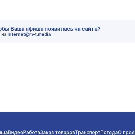
тобы Ваша афиша появилась на сайте?
м на
internet@m-t.media
иша
Видео
Работа
Заказ товаров
Транспорт
Погода
О прое