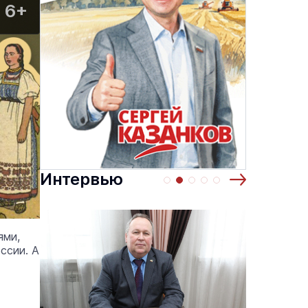
6+
Интервью
ями,
ссии. А