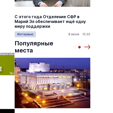
а
С этого года Отделение СФР в
Алексе
,5
Марий Эл обеспечивает ещё одну
Шкетан
меру поддержки
лёгких
1:00
Интервью
8 июня 15:30
Культу
Популярные
места