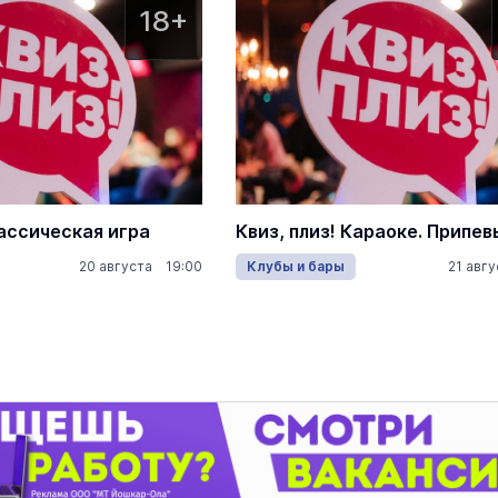
Марийский государственный т
18+
оперы и балета им.Э.Сапаева
проведение спектаклей, концертов,
и балетов
лассическая игра
Квиз, плиз! Караоке. Припев
20 августа 19:00
Клубы и бары
21 авг