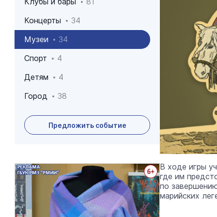
Клубы и бары
81
Концерты
34
Музеи
34
Спорт
4
Детям
4
Город
38
Предложить событие
В ходе игры у
Архив событий
где им предст
по завершению
марийских лег