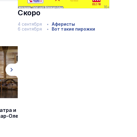
Скоро
4 сентября
Аферисты
6 сентября
Вот такие пирожки
атра и
кар-Оле