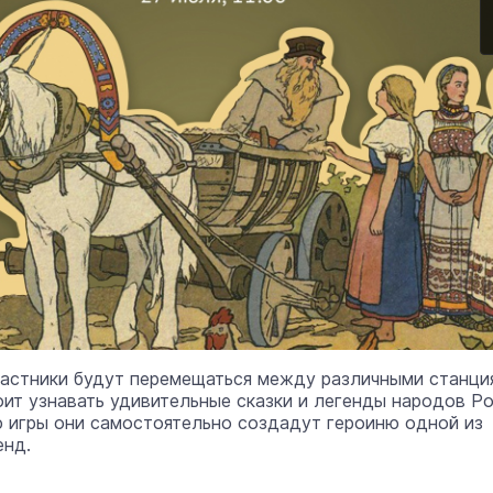
частники будут перемещаться между различными станци
оит узнавать удивительные сказки и легенды народов Ро
 игры они самостоятельно создадут героиню одной из
енд.