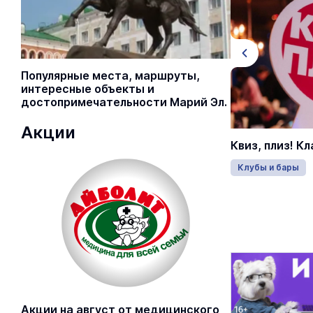
18+
Популярные места, маршруты,
интересные объекты и
достопримечательности Марий Эл.
Акции
Квиз, плиз! Новички
Квиз, плиз! К
Клубы и бары
19 августа 19:00
Клубы и бары
Акции на август от медицинского