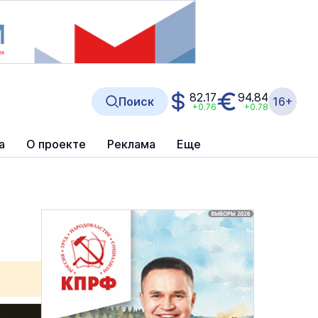
82.17
94.84
Поиск
16+
+0.76
+0.78
а
О проекте
Реклама
Еще