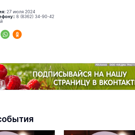
ия:
27 июля 2024
ефону::
8 (8362) 34-90-42
«Солдатики называли меня мам
ей
Надя»: медсестра из Марий Эл 1
года спасала жизни в зоне СВО
Армия
22 июня 1
события