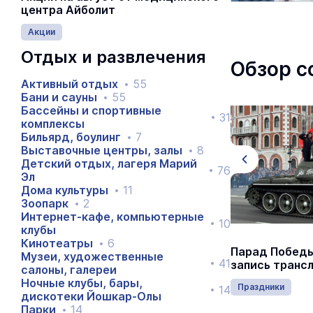
центра Айболит
Акции
Отдых и развлечения
Обзор с
Активный отдых
55
Бани и сауны
55
Бассейны и спортивные
31
комплексы
Бильярд, боулинг
7
Выставочные центры, залы
8
Детский отдых, лагеря Марий
76
Эл
Дома культуры
11
Зоопарк
2
Интернет-кафе, компьютерные
10
клубы
Кинотеатры
6
Йошкар-Олу закружили в
Парад Победы
Музеи, художественные
41
«Севастопольском вальсе»
запись транс
салоны, галереи
Ночные клубы, бары,
Отдых и развлечения
Праздники
14
дискотеки Йошкар-Олы
Парки
14