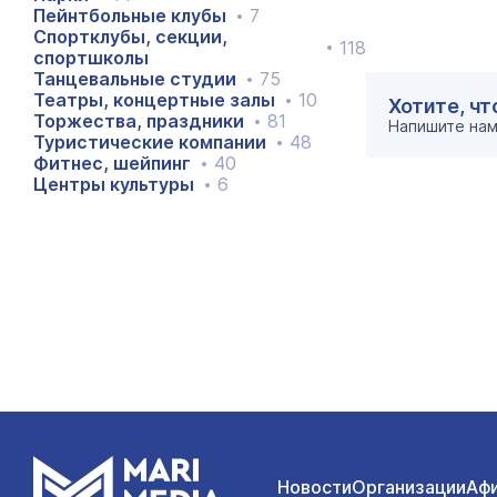
Пейнтбольные клубы
7
Спортклубы, секции,
118
спортшколы
Танцевальные студии
75
Театры, концертные залы
10
Хотите, ч
Торжества, праздники
81
Напишите на
Туристические компании
48
Фитнес, шейпинг
40
Центры культуры
6
Новости
Организации
Аф