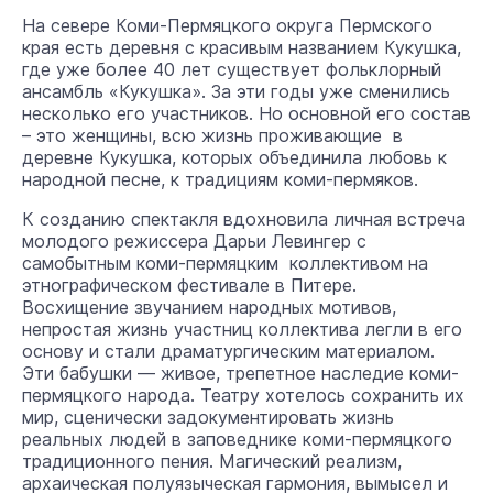
На севере Коми-Пермяцкого округа Пермского
края есть деревня с красивым названием Кукушка,
где уже более 40 лет существует фольклорный
ансамбль «Кукушка». За эти годы уже сменились
несколько его участников. Но основной его состав
– это женщины, всю жизнь проживающие в
деревне Кукушка, которых объединила любовь к
народной песне, к традициям коми-пермяков.
К созданию спектакля вдохновила личная встреча
молодого режиссера Дарьи Левингер с
самобытным коми-пермяцким коллективом на
этнографическом фестивале в Питере.
Восхищение звучанием народных мотивов,
непростая жизнь участниц коллектива легли в его
основу и стали драматургическим материалом.
Эти бабушки — живое, трепетное наследие коми-
пермяцкого народа. Театру хотелось сохранить их
мир, сценически задокументировать жизнь
реальных людей в заповеднике коми-пермяцкого
традиционного пения. Магический реализм,
архаическая полуязыческая гармония, вымысел и