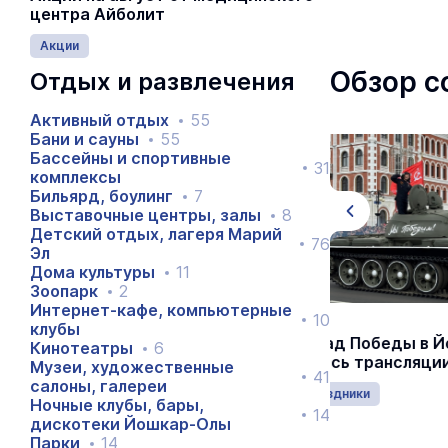
центра Айболит
Акции
Обзор с
Отдых и развлечения
Активный отдых
55
Бани и сауны
55
Бассейны и спортивные
31
комплексы
Бильярд, боулинг
7
Выставочные центры, залы
8
Детский отдых, лагеря Марий
76
Эл
Дома культуры
11
Зоопарк
2
Интернет-кафе, компьютерные
10
клубы
Парад Победы в Йошкар-Оле:
Звёзды балет
Кинотеатры
6
запись трансляции
Мариинки выс
Музеи, художественные
41
салоны, галереи
Праздники
Отдых и развлеч
Ночные клубы, бары,
14
дискотеки Йошкар-Олы
Парки
14