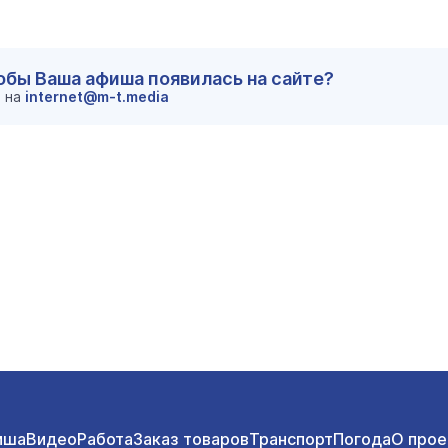
тобы Ваша афиша появилась на сайте?
м на
internet@m-t.media
иша
Видео
Работа
Заказ товаров
Транспорт
Погода
О прое