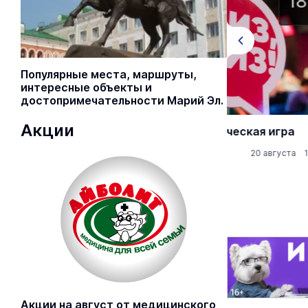
18+
Популярные места, маршруты,
интересные объекты и
достопримечательности Марий Эл.
Акции
Квиз, плиз! Классическая игра
Квиз, плиз! К
Клубы и бары
20 августа 19:00
Клубы и бары
Акции на август от медицинского