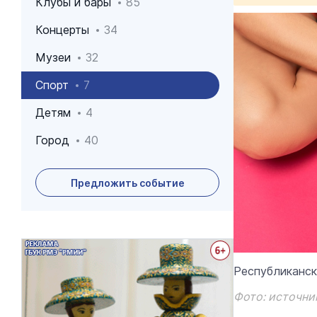
Клубы и бары
85
Концерты
34
Музеи
32
Спорт
7
Детям
4
Город
40
Предложить событие
Архив событий
Республиканск
Фото: источник