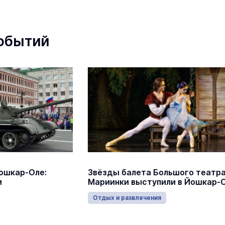
обытий
а Большого театра и
Йошкар-Олу закружили в
тупили в Йошкар-Оле
«Севастопольском вальсе»
ения
Отдых и развлечения