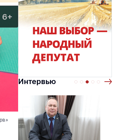
6+
Интервью
рв»