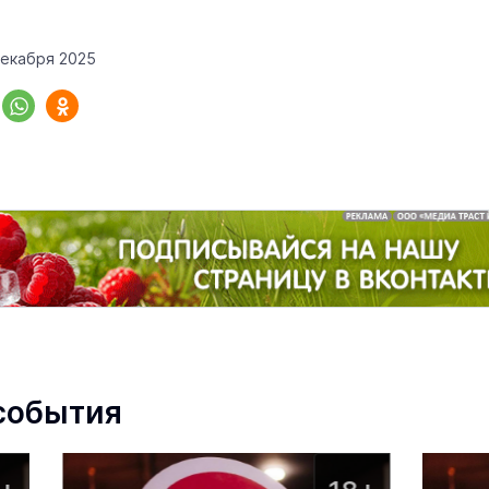
декабря 2025
али меня мама
С этого года Отделение СФР в
из Марий Эл 1,5
Марий Эл обеспечивает ещё од
ни в зоне СВО
меру поддержки
22 июня 11:00
Интервью
8 июня 1
события