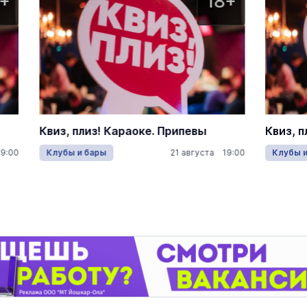
18+
Академический русский театр
драмы им. Г. Константинова
русский драматический театр
араоке. Припевы
Квиз, плиз! Изи
21 августа 19:00
Клубы и бары
23 авг