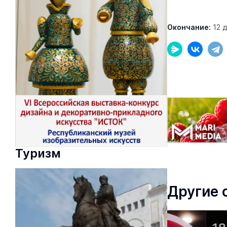
Окончание:
12 
«Солдатики назыв
Надя»: медсестра 
года спасала жиз
Армия
Туризм
Другие 