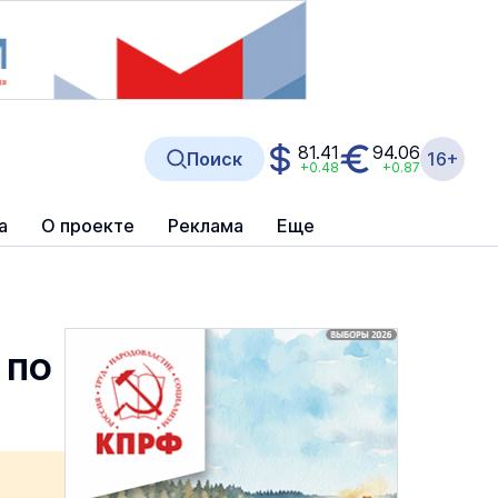
81.41
94.06
Поиск
16+
+0.48
+0.87
а
О проекте
Реклама
Еще
 по