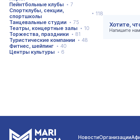
Пейнтбольные клубы
7
Спортклубы, секции,
118
спортшколы
Танцевальные студии
75
Хотите, ч
Театры, концертные залы
10
Напишите на
Торжества, праздники
81
Туристические компании
48
Фитнес, шейпинг
40
Центры культуры
6
Новости
Организации
Аф