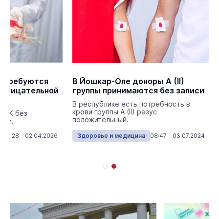
о требуются
В Йошкар-Оле доноры A (II)
отрицательной
группы принимаются без записи
В республике есть потребность в
крови группы A (II) резус
СПК без
положительный.
иси.
16:28 02.04.2026
Здоровье и медицина
08:47 03.07.2024