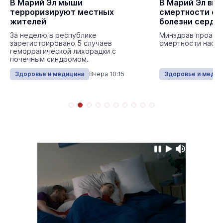
В Марий Эл мыши
В Марий Эл вы
терроризируют местных
смертности от
жителей
болезни сердц
За неделю в республике
Минздрав проана
зарегистрировано 5 случаев
смертности насел
геморрагической лихорадки с
почечным синдромом.
Здоровье и медицина
Вчера 10:15
Здоровье и медиц