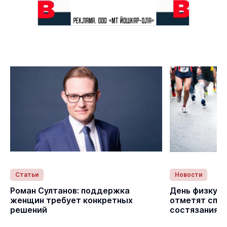
Статьи
Новости
с
Роман Султанов: поддержка
День физкуль
женщин требует конкретных
отметят спо
решений
состязаниям