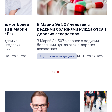
» помог более
В Марий Эл 507 человек с
етей в Марий
редкими болезнями нуждаются в
нах РФ
дорогих лекарствах
обходимые
В Марий Эл 507 человек с редкими
кие изделия,
болезнями нуждаются в дорогих
тации.
лекарствах
11:20 20.05.2025
Здоровье и медицина
14:51 26.09.2024