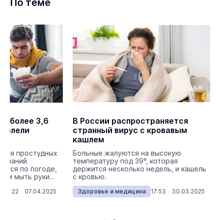
По теме
ле более 3,6
В России распространяется
аболели
странный вирус с кровавым
кашлем
ения простудных
Больные жалуются на высокую
леваний
температуру под 39°, которая
ться по погоде,
держится несколько недель, и кашель
ы и мыть руки
с кровью.
д...
16:22 07.04.2025
Здоровье и медицина
17:53 30.03.2025