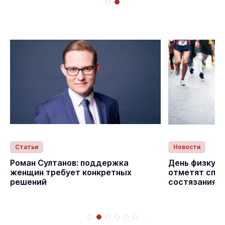
Статьи
Новости
с
Роман Султанов: поддержка
День физкуль
женщин требует конкретных
отметят спо
решений
состязаниям