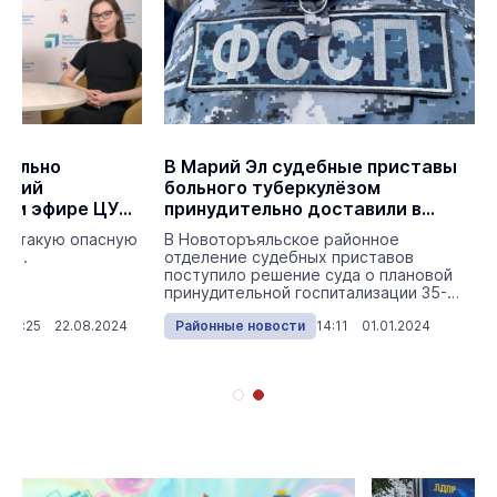
иально
В Марий Эл судебные приставы
ваний
больного туберкулёзом
мом эфире ЦУР
принудительно доставили в
больницу
ли такую опасную
В Новоторъяльское районное
лез.
отделение судебных приставов
поступило решение суда о плановой
принудительной госпитализации 35-
летнего мужчины, больного т...
15:25 22.08.2024
Районные новости
14:11 01.01.2024