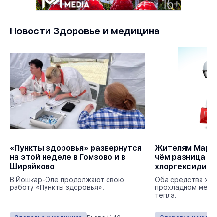
Новости Здоровье и медицина
«Пункты здоровья» развернутся
Жителям Марий
на этой неделе в Гомзово и в
чём разница м
Ширяйково
хлоргексидин
В Йошкар-Оле продолжают свою
Оба средства хра
работу «Пункты здоровья».
прохладном месте
тепла.