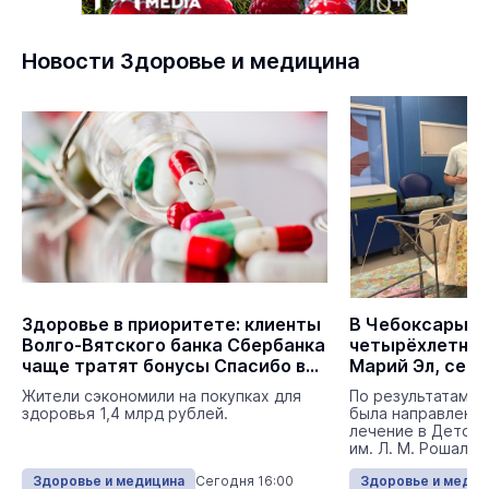
Новости Здоровье и медицина
Здоровье в приоритете: клиенты
В Чебоксары д
Волго-Вятского банка Сбербанка
четырёхлетнюю
чаще тратят бонусы Спасибо в
Марий Эл, серь
аптеках
пострадавшую
Жители сэкономили на покупках для
По результатам к
здоровья 1,4 млрд рублей.
была направлена 
лечение в Детски
им. Л. М. Рошаля 
Здоровье и медицина
Сегодня 16:00
Здоровье и медиц