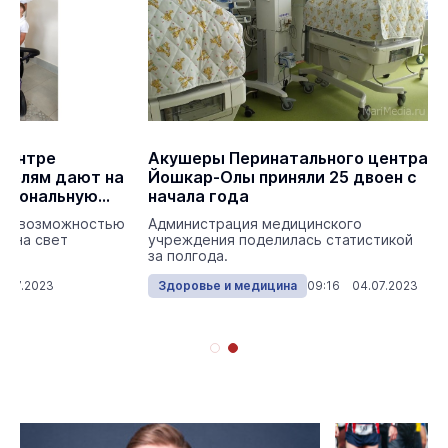
центре
Акушеры Перинатального центра
телям дают на
Йошкар-Олы приняли 25 двоен с
кциональную
начала года
кой возможностью
Администрация медицинского
го на свет
учреждения поделилась статистикой
за полгода.
7.07.2023
Здоровье и медицина
09:16 04.07.2023