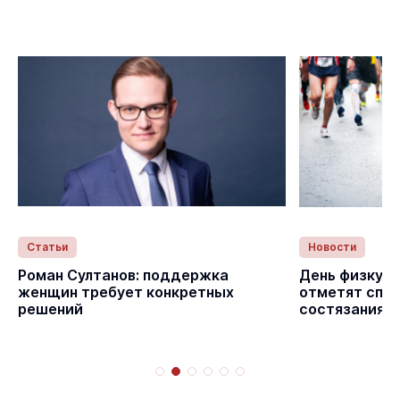
Статьи
Новости
с
Роман Султанов: поддержка
День физкуль
женщин требует конкретных
отметят спо
решений
состязаниям