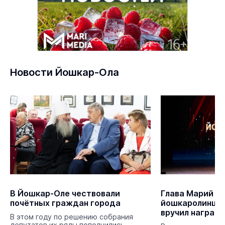
Новости Йошкар-Ола
В Йошкар-Оле чествовали
Глава Марий Э
почётных граждан города
йошкаролинцев
вручил наград
В этом году по решению собрания
депутатов их ряды пополнились.