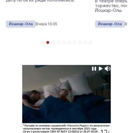
В театре оперы и
торжество, посв
Йошкар-Олы.
Йошкар-Ола
Вчера 10:05
Йошкар-Ола
Вчер