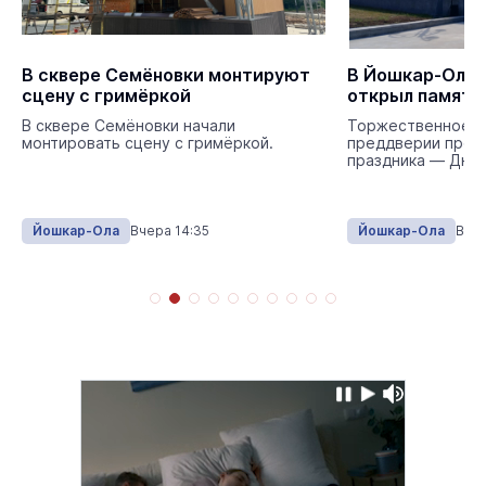
В сквере Семёновки монтируют
В Йошкар-Оле 
сцену с гримёркой
открыл памятн
В сквере Семёновки начали
Торжественное о
монтировать сцену с гримёркой.
преддверии проф
праздника — Дня 
Йошкар-Ола
Вчера 14:35
Йошкар-Ола
Вчер