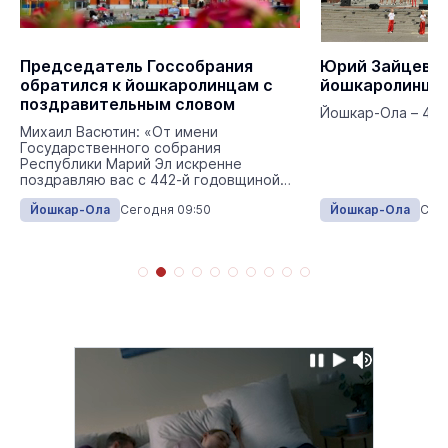
Председатель Госсобрания
Юрий Зайцев п
обратился к йошкаролинцам с
йошкаролинцев
поздравительным словом
Йошкар-Ола – 442
Михаил Васютин: «От имени
Государственного собрания
Республики Марий Эл искренне
поздравляю вас с 442-й годовщиной
основания Йошкар-Олы!».
Йошкар-Ола
Сегодня 09:50
Йошкар-Ола
Сего