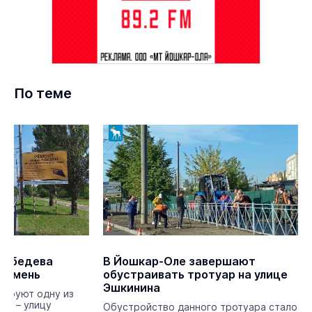
По теме
Лебедева
В Йошкар-Оле завершают
 камень
обустраивать тротуар на улице
Эшкинина
тируют одну из
иц – улицу
Обустройство данного тротуара стало