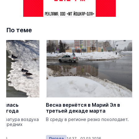
По теме
овилась
Весна вернётся в Марий Эл в
 погода
третьей декаде марта
пература воздуха
В среду в регионе резко похолодает.
ше средних
й.
2026
Погода
14:37 02.03.2026