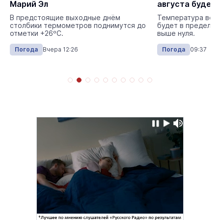
Марий Эл
августа будет
В предстоящие выходные днём
Температура возд
столбики термометров поднимутся до
будет в пределах
отметки +26ºС.
выше нуля.
Погода
Вчера 12:26
Погода
09:37 03