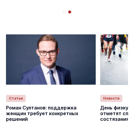
Статьи
Новости
с
Роман Султанов: поддержка
День физкуль
женщин требует конкретных
отметят спо
решений
состязаниям