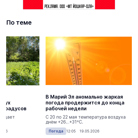
По теме
л
В Марий Эл аномально жаркая
здух
погода продержится до конца
3 градусов
рабочей недели
бещает
С 20 по 22 мая температура воздуха
днём +26…+31ºС.
2026
Погода
12:05 19.05.2026