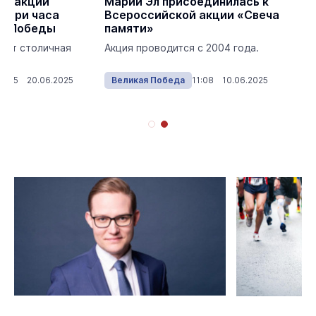
за акции
Марий Эл присоединилась к
а три часа
Всероссийской акции «Свеча
ар Победы
памяти»
ает столичная
Акция проводится с 2004 года.
15:05 20.06.2025
Великая Победа
11:08 10.06.2025