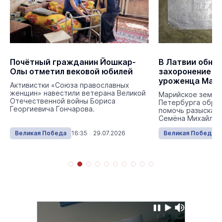
Почётный гражданин Йошкар-
В Латвии обна
Олы отметил вековой юбилей
захоронение к
уроженца Мар
Активистки «Союза православных
женщин» навестили ветерана Великой
Марийское земля
Отечественной войны Бориса
Петербурга обра
Георгиевича Гончарова.
помочь разыскать
Семёна Михайлов
Великая Победа
16:35 29.07.2026
Великая Победа