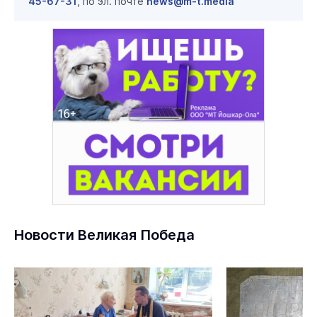
45-67-31
, по эл. почте
news@m-t.media
Новости Великая Победа