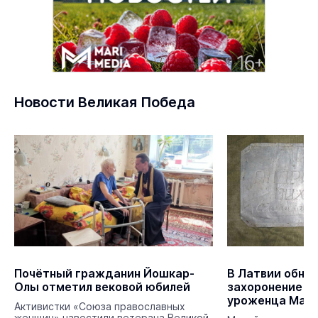
Новости Великая Победа
Почётный гражданин Йошкар-
В Латвии обна
Олы отметил вековой юбилей
захоронение к
уроженца Мар
Активистки «Союза православных
женщин» навестили ветерана Великой