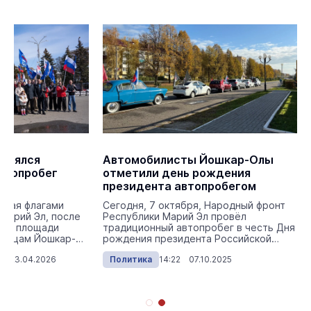
стоялся
Автомобилисты Йошкар-Олы
втопробег
отметили день рождения
президента автопробегом
нная флагами
Сегодня, 7 октября, Народный фронт
 Марий Эл, после
Республики Марий Эл провёл
 на площади
традиционный автопробег в честь Дня
улицам Йошкар-
рождения президента Российской
Федерации.
1 23.04.2026
Политика
14:22 07.10.2025