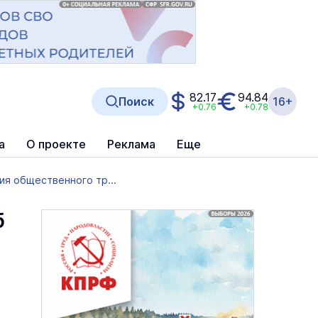
82.17
94.84
Поиск
16+
+0.76
+0.78
а
О проекте
Реклама
Еще
я общественного тр...
б