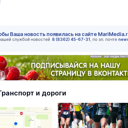
2
обы Ваша новость появилась на сайте MariMedia.
 нашей службой новостей
8 (8362) 45-67-31
, по эл. почте
new
маев о премьере в театре
Как узнать на законных 
«Для меня не бывает
Транспорт и дороги
кто собственник недви
ектаклей»
Интервью
18 марта 11:05
В марийском лесу засекли
бесшумную хищницу