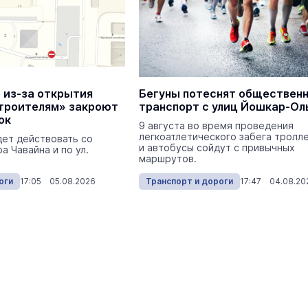
Экология
Сегодня 
 из-за открытия
Бегуны потеснят обществен
троителям» закроют
транспорт с улиц Йошкар-Ол
ок
9 августа во время проведения
легкоатлетического забега тролл
дет действовать со
На ощупь. Путеводитель
a
и автобусы сойдут с привычных
а Чавайна и по ул.
лабиринту
маршрутов.
26 августа 19:00
Город
оги
17:05 05.08.2026
Транспорт и дороги
17:47 04.08.20
Завтра кошатники Марий Эл
поздравят своих питомцев с
праздником
Общество
Сегодня 