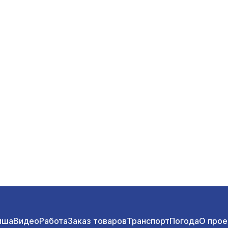
иша
Видео
Работа
Заказ товаров
Транспорт
Погода
О прое