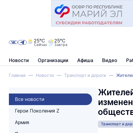
25°C
25°C
Сейчас
Завтра
Новости
Организации
Афиша
Видео
Ра
Главная
Новости
Транспорт и дороги
Жителе
Жителей
Все новости
изменен
обществ
Герои Поколения Z
Армия
Транспорт и дор