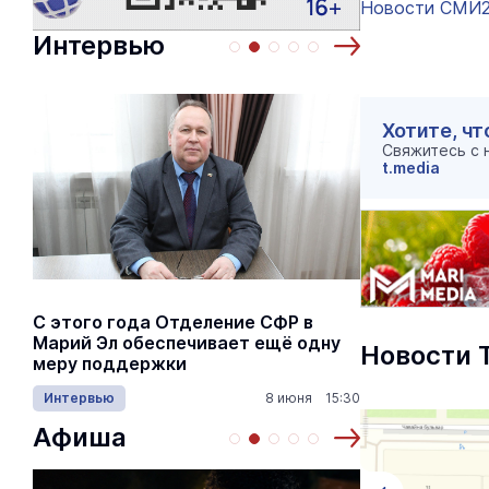
Новости СМИ
Интервью
Хотите, чт
Свяжитесь с
t.media
С этого года Отделение СФР в
Алексей Я
Марий Эл обеспечивает ещё одну
Шкетана: 
Новости 
меру поддержки
лёгких сп
Интервью
8 июня 15:30
Культура
Афиша