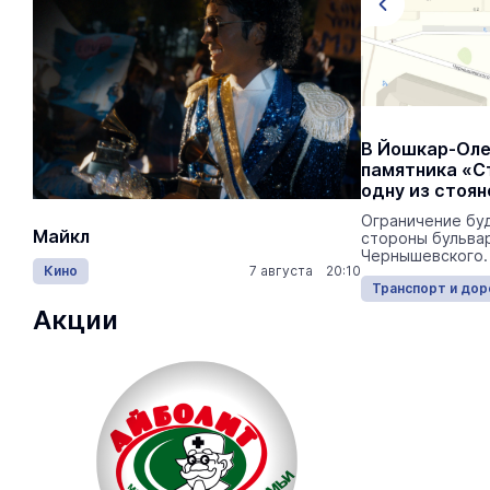
Перед началом учебного года в
В Йошкар-Оле
Йошкар-Оле обновляют дорожную
памятника «С
разметку
одну из стоян
В Йошкар-Оле 530 пешеходных
Ограничение бу
Майкл
Лида / Lid
переходов.
стороны бульвар
Чернышевского.
Кино
7 августа 20:10
Концерты
Транспорт и дороги
17:50 05.08.2026
Транспорт и дор
Акции