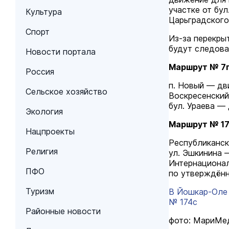
участке от бу
Культура
Царьградского
Спорт
Из-за перекры
будут следова
Новости портала
Маршрут № 7п
Россия
п. Новый — дв
Сельское хозяйство
Воскресенский
бул. Ураева —
Экология
Маршрут № 17
Нацпроекты
Республиканск
Религия
ул. Эшкинина 
Интернационал
ПФО
по утверждённ
Туризм
В Йошкар-Оле 
№ 174с
Районные новости
фото: МариМе