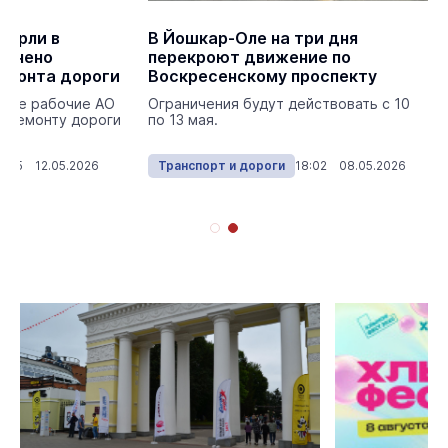
Кырли в
В Йошкар-Оле на три дня
уднено
перекроют движение по
емонта дороги
Воскресенскому проспекту
ные рабочие АО
Ограничения будут действовать с 10
к ремонту дороги
по 13 мая.
ли.
11:15 12.05.2026
Транспорт и дороги
18:02 08.05.2026