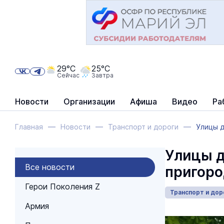
29°C
25°C
Сейчас
Завтра
Новости
Организации
Афиша
Видео
Ра
Главная
Новости
Транспорт и дороги
Улицы 
Улицы д
Все новости
пригор
Герои Поколения Z
Транспорт и дор
Армия