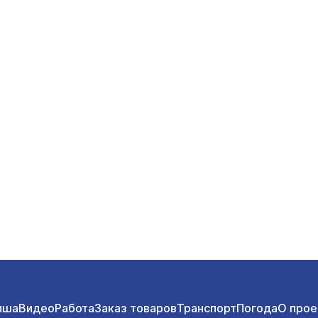
иша
Видео
Работа
Заказ товаров
Транспорт
Погода
О прое