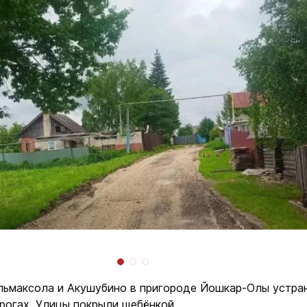
льмаксола и Акушубино в пригороде Йошкар-Олы устра
рогах. Улицы покрыли щебёнкой.