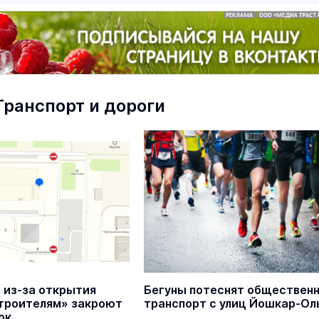
Транспорт и дороги
маев о премьере в театре
Как узнать на законных 
«Для меня не бывает
кто собственник недви
ектаклей»
Интервью
18 марта 11:05
 из-за открытия
Бегуны потеснят обществен
В Йошкар-Оле ночью из горящег
троителям» закроют
транспорт с улиц Йошкар-Ол
дома эвакуировали 27 человек
ок