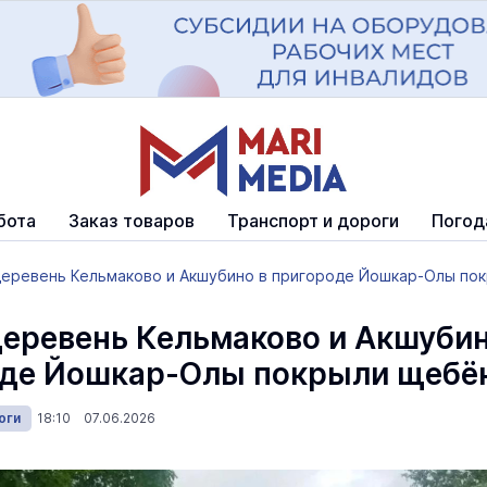
бота
Заказ товаров
Транспорт и дороги
Погод
деревень Кельмаково и Акшубино в пригороде Йошкар-Олы по
еревень Кельмаково и Акшубин
оде Йошкар-Олы покрыли щебё
оги
18:10 07.06.2026