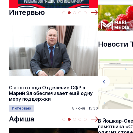
Интервью
Новости 
С этого года Отделение СФР в
Алексей Я
Марий Эл обеспечивает ещё одну
Шкетана: 
меру поддержки
лёгких сп
Интервью
8 июня 15:30
Культура
Афиша
Перед началом учебного года в
В Йошкар-Оле
Йошкар-Оле обновляют дорожную
памятника «С
разметку
одну из стоян