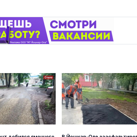
нт добился ямочного
В Йошкар-Оле заасфальтиро