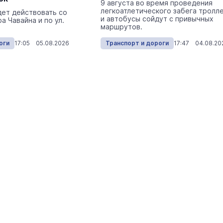
9 августа во время проведения
Происшествия
Сегодня 
легкоатлетического забега тролл
дет действовать со
и автобусы сойдут с привычных
а Чавайна и по ул.
маршрутов.
оги
17:05 05.08.2026
Транспорт и дороги
17:47 04.08.20
На ощупь. Путеводитель
a
лабиринту
26 августа 19:00
Город
В марийском заповеднике у
кордона обнаружили редкую
краснокнижную орхидею
Экология
Сегодня 