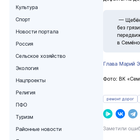
Культура
Спорт
— Щебёно
без гряз
Новости портала
передвиж
в Семёно
Россия
Сельское хозяйство
Глава Марий Э
Экология
Фото: ВК «Сем
Нацпроекты
Религия
ремонт дорог
ПФО
Туризм
Заметили ошиб
Районные новости