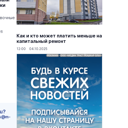
вки
овочные
26
Как и кто может платить меньше на
капитальный ремонт
12:00 04.10.2025
ru?
s@m-