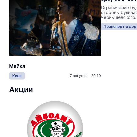
В Йошкар-Оле 530 пешеходных
Ограничение бу
переходов.
стороны бульвар
Чернышевского.
Транспорт и дороги
17:50 05.08.2026
Транспорт и дор
Майкл
Лида / Lid
Кино
7 августа 20:10
Концерты
Акции