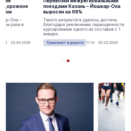
деле
Перевозки межрегиональными
нодорожное
поездами Казань – Йошкар-Ола
нском
выросли на 68%
шкар-Ола –
Такого результата удалось достичь
 три раза в
благодаря увеличению периодичности
курсирования одного из составов с 1
января.
12:22 02.04.2026
Транспорт и дороги
11:10 05.03.2026