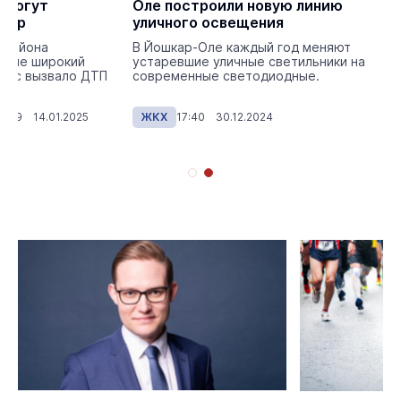
 могут
Оле построили новую линию
офор
уличного освещения
орайона
В Йошкар-Оле каждый год меняют
-Оле широкий
устаревшие уличные светильники на
анс вызвало ДТП
современные светодиодные.
го.
11:29 14.01.2025
ЖКХ
17:40 30.12.2024