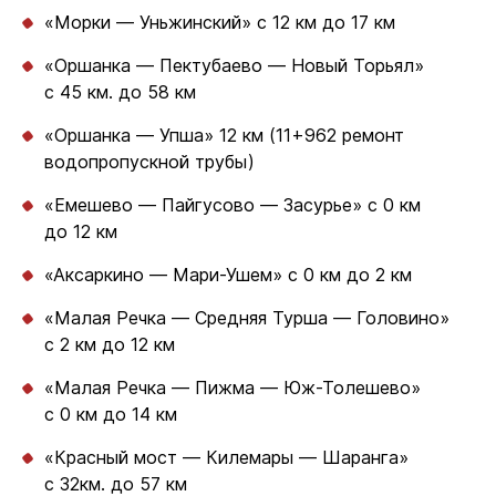
«Морки — Уньжинский» с 12 км до 17 км
«Оршанка — Пектубаево — Новый Торьял»
с 45 км. до 58 км
«Оршанка — Упша» 12 км (11+962 ремонт
водопропускной трубы)
«Емешево — Пайгусово — Засурье» с 0 км
до 12 км
«Аксаркино — Мари-Ушем» с 0 км до 2 км
«Малая Речка — Средняя Турша — Головино»
с 2 км до 12 км
«Малая Речка — Пижма — Юж-Толешево»
с 0 км до 14 км
«Красный мост — Килемары — Шаранга»
с 32км. до 57 км