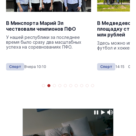
В Минспорта Марий Эл
В Медведево о
чествовали чемпионов ПФО
площадку стои
млн рублей
У нашей республики за последнее
время было сразу два масштабных
Здесь можно игра
успеха на соревнованиях ПФО.
футбол и хоккей.
Спорт
Вчера 10:10
Спорт
14:15 05.