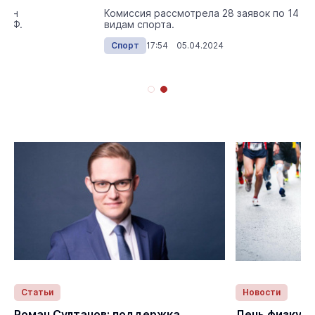
исан
Комиссия рассмотрела 28 заявок по 14
 РФ.
видам спорта.
024
Спорт
17:54 05.04.2024
Статьи
Новости
с
Роман Султанов: поддержка
День физкуль