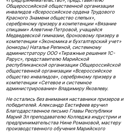
«Предпринимательство», представителю
Общероссийской общественной организации
инвалидов «Всероссийское ордена Трудового
Красного Знамени общество слепых»,
серебряному призеру в компетенции «Вязание
спицами» Алевтине Петровой, учащейся
Медведевской
гимназии, бронзовому призеру в
компетенции «Экономика и бухгалтерский учет»
(юниоры) Наталье Репиной, системному
администратору ООО «Тиражные решения 1С-
Рарус», представителю Марийской
республиканской организации Общероссийской
общественной организации «Всероссийское
общество инвалидов», серебряному призеру в
компетенции «Сетевое и системное
администрирование» Владимиру Яковлеву.
Не остались без внимания наставники призеров и
победителей. Александр Евстифеев вручил
Благодарственное письмо Главы Республики
Марий Эл преподавателю Колледжа индустрии и
предпринимательства Нине Романовой, мастеру
производственного обучения Марийского