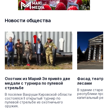
Новости общества
Охотник из Марий Эл привёз две
Фасад театра 
медали с турнира по пулевой
лесами
стрельбе
В здании старейш
республики прод
В посёлке Вахруши Кировской области
капитальный ремо
состоялся II открытый турнир по
пулевой стрельбе из охотничьего
оружия.