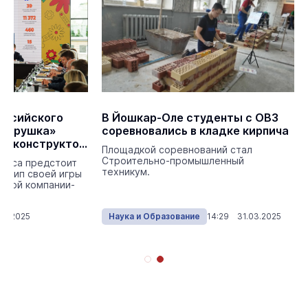
оссийского
В Йошкар-Оле студенты с ОВЗ
 игрушка»
соревновались в кладке кирпича
ый конструктор
Площадкой соревнований стал
Строительно-промышленный
урса предстоит
техникум.
тотип своей игры
рской компании-
06.2025
Наука и Образование
14:29 31.03.2025