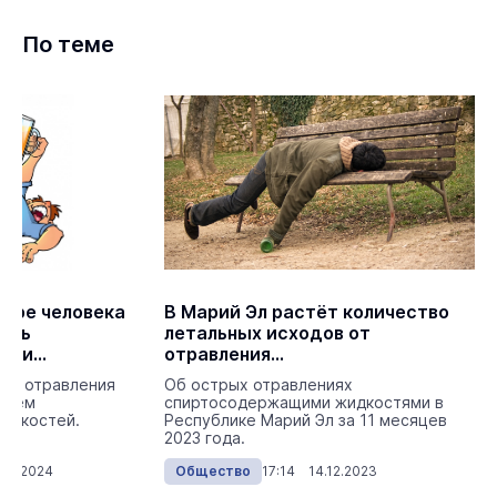
По теме
ыре человека
В Марий Эл растёт количество
ись
летальных исходов от
ими
отравления
спиртосодержащими
рые отравления
Об острых отравлениях
жидкостями
нием
спиртосодержащими жидкостями в
идкостей.
Республике Марий Эл за 11 месяцев
2023 года.
03.2024
Общество
17:14 14.12.2023