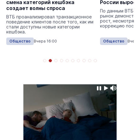
смена категорий кешбэка
России вырос 
создает волны спроса
По данным ВТБ, в
рынок демонстри
ВТБ проанализировал транзакционное
рост, несмотря н
поведение клиентов после того, как им
коррекцию после
стали доступны новые категории
кешбэка.
Общество
Вчера 16:00
Общество
Вчера 