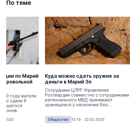
По теме
ардии по Марий
Куда можно сдать оружие за
добровольной
деньги в Марий Эл
Сотрудники ЦЛРР Управления
Росгвардии совместно с сотрудниками
2020 года жители
регионального МВД принимают
ьно сдали 6
хранящееся у населения без
ранящегося
соответствующего разрешения огне...
атронов.
07.2020
Общество
15:19 22.03.2020