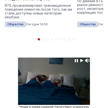
По данным ВТБ, в
рынок демонстри
ВТБ проанализировал транзакционное
рост, несмотря н
поведение клиентов после того, как им
коррекцию после
стали доступны новые категории
кешбэка.
Общество
Сегодня 16:00
Общество
Сегод