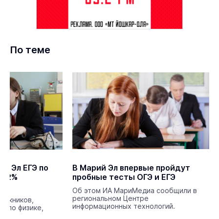
По теме
ий Эл ЕГЭ по
В Марий Эл впервые пройдут
8,2%
пробные тесты ОГЭ и ЕГЭ
Об этом ИА МариМедиа сообщили в
региональном Центре
пускников,
информационных технологий.
Э по физике,
.