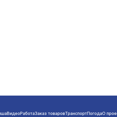
иша
Видео
Работа
Заказ товаров
Транспорт
Погода
О прое