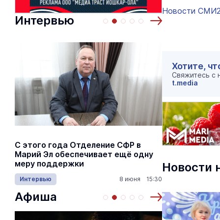
Новости СМИ
Интервью
Хотите, чт
Свяжитесь с
t.media
С этого года Отделение СФР в
Алексей Я
Марий Эл обеспечивает ещё одну
Шкетана: 
меру поддержки
лёгких сп
Новости 
Интервью
8 июня 15:30
Культура
Афиша