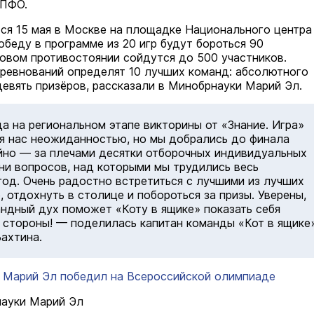
 ПФО.
ся 15 мая в Москве на площадке Национального центра
обеду в программе из 20 игр будут бороться 90
говом противостоянии сойдутся до 500 участников.
оревнований определят 10 лучших команд: абсолютного
девять призёров, рассказали в Минобрнауки Марий Эл.
 на региональном этапе викторины от «Знание. Игра»
я нас неожиданностью, но мы добрались до финала
йно — за плечами десятки отборочных индивидуальных
тни вопросов, над которыми мы трудились весь
год. Очень радостно встретиться с лучшими из лучших
, отдохнуть в столице и побороться за призы. Уверены,
ндный дух поможет «Коту в ящике» показать себя
 стороны! — поделилась капитан команды «Кот в ящике
ахтина.
 Марий Эл победил на Всероссийской олимпиаде
науки Марий Эл