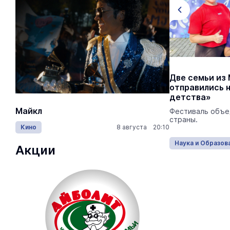
Глава Марий Эл приехал к
Две семьи из
активистам «Движения Первых» в
отправились 
центр «Радужный»
детства»
Майкл
Лида / Lid
Там он встретился с наставниками и
Фестиваль объе
активистами «Движения Первых».
страны.
Кино
8 августа 20:10
Концерты
Наука и Образование
Сегодня 10:20
Наука и Образов
Акции