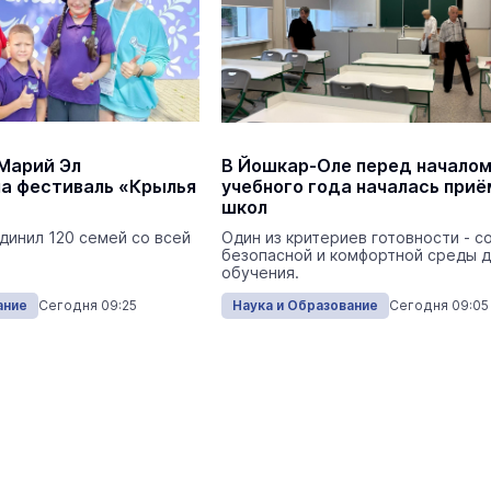
Экология
Вчера 
 Марий Эл
В Йошкар-Оле перед начало
на фестиваль «Крылья
учебного года началась приё
школ
На ощупь. Путеводитель
a
динил 120 семей со всей
Один из критериев готовности - с
лабиринту
безопасной и комфортной среды 
26 августа 19:00
обучения.
Город
ание
Сегодня 09:25
Наука и Образование
Сегодня 09:05
Глава Марий Эл приехал к
активистам «Движения Первых»
центр «Радужный»
Наука и Образование
Сегодня 