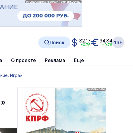
82.17
94.84
Поиск
16+
+0.76
+0.78
а
О проекте
Реклама
Еще
ание. Игра»
а»