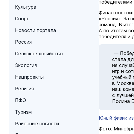
победителями
Культура
Финал состоит
Спорт
«Россия». За п
команд. В ито
Новости портала
А по итогам с
победителя и 
Россия
— Победа
Сельское хозяйство
стала дл
Экология
не случа
игр и со
Нацпроекты
учебный 
в Москве
Религия
наш кома
с лучшей
ПФО
Полина Б
Туризм
Юный физик из
Районные новости
Фото: Минобр