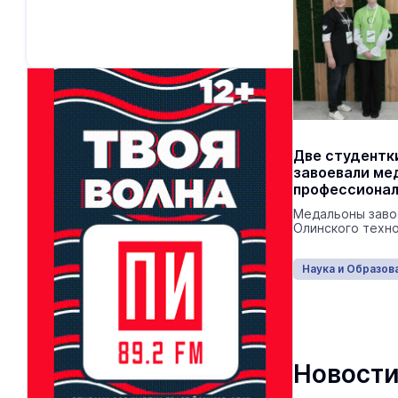
Две студентк
завоевали ме
профессиона
Медальоны заво
Олинского техн
Наука и Образов
Новости