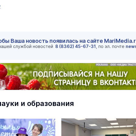
2
обы Ваша новость появилась на сайте MariMedia.
 нашей службой новостей
8 (8362) 45-67-31
, по эл. почте
new
маев о премьере в театре
Как узнать на законных 
«Для меня не бывает
кто собственник недви
ектаклей»
науки и образования
Интервью
18 марта 11:05
В марийском лесу засекли
бесшумную хищницу