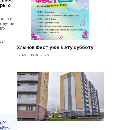
оры о
ного и
получие
ших
024
Хлынов Фест уже в эту субботу
12:40 05.08.2026
ru?
s@m-