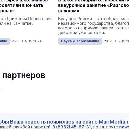
посвятили в юннаты
внеурочное занятие «Разгов
ервых»
важном»
та «Движения Первых» из
Будущее России — это образ силь
ли на Камчатке.
независимого государства, благо
которого напрямую зависит от на
действий уже сегодня.
ание
12:25 04.09.2024
Наука и Образование
13:09 03.09.2
 партнеров
2
обы Ваша новость появилась на сайте MariMedia.
 нашей службой новостей
8 (8362) 45-67-31
, по эл. почте
new