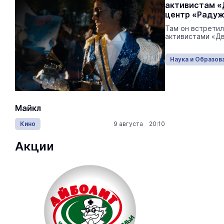
Бауманский лицей
активистам «
центр «Раду
Преобразования проводятся в рамках
нацпроекта «Молодёжь и дети».
Там он встретил
активистами «Д
Наука и Образование
Вчера 14:15
Наука и Образов
Майкл
Лида / Lid
Кино
9 августа 20:10
Концерты
Акции