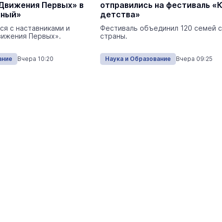
Движения Первых» в
отправились на фестиваль «
жный»
детства»
ся с наставниками и
Фестиваль объединил 120 семей с
вижения Первых».
страны.
ание
Вчера 10:20
Наука и Образование
Вчера 09:25
На ощупь. Путеводитель
a
лабиринту
26 августа 19:00
Город
В Козьмодемьянске на обновлён
стадионе отметили День
физкультурника
Спорт
Сегодня 0