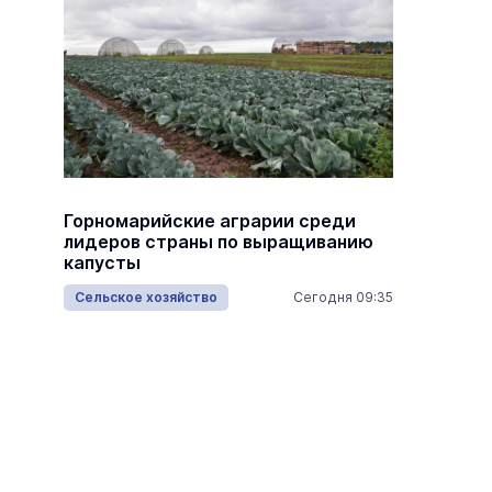
в,
Горномарийские аграрии среди
В Йошк
лидеров страны по выращиванию
первый
капусты
Туризм
11:20
Сельское хозяйство
Сегодня 09:35