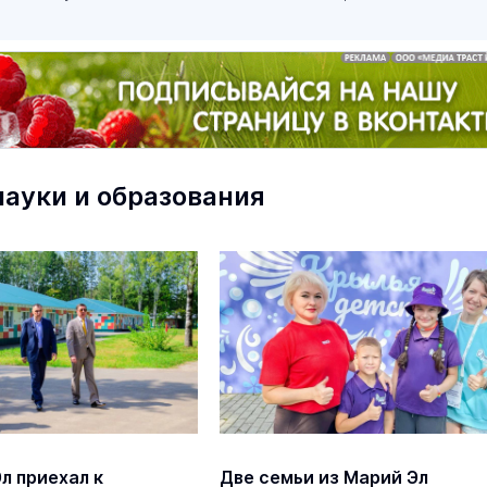
науки и образования
маев о премьере в театре
Как узнать на законных 
«Для меня не бывает
кто собственник недви
ектаклей»
Интервью
18 марта 11:05
л приехал к
Две семьи из Марий Эл