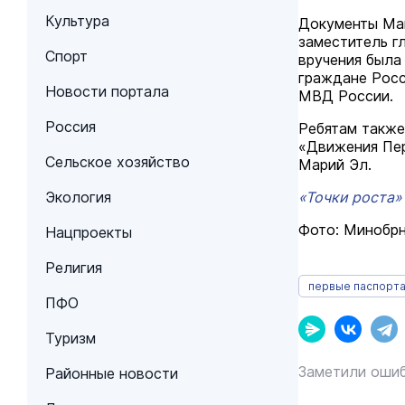
Культура
Документы Мак
заместитель г
Спорт
вручения была
граждане Росс
Новости портала
МВД России.
Россия
Ребятам также
«Движения Пер
Сельское хозяйство
Марий Эл.
Экология
«Точки роста»
Фото: Минобр
Нацпроекты
Религия
первые паспорт
ПФО
Туризм
Заметили ошиб
Районные новости