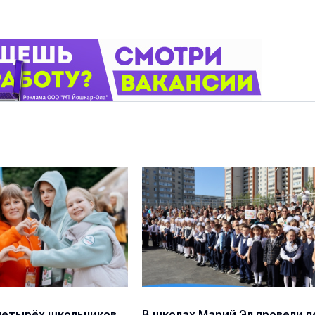
четырёх школьников
В школах Марий Эл провели п