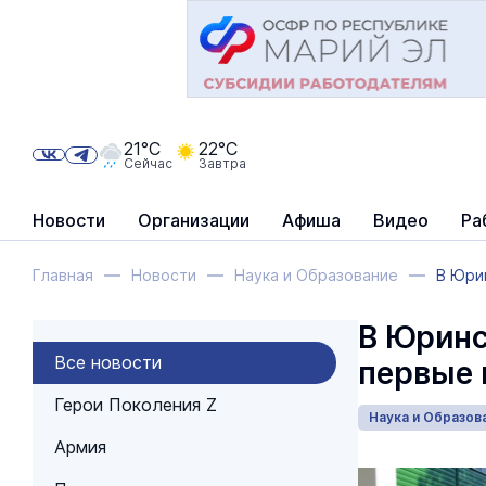
21°C
22°C
Сейчас
Завтра
Новости
Организации
Афиша
Видео
Ра
Главная
Новости
Наука и Образование
В Юри
В Юринс
Все новости
первые 
Герои Поколения Z
Наука и Образов
Армия