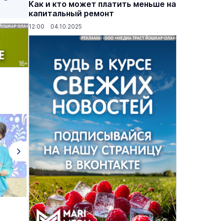
Как и кто может платить меньше на
капитальный ремонт
12:00 04.10.2025
основаниях,
Василий Дубровин: как продлить
жимости
мужское долголетие
16 марта 17:00
Здоровье и медицина
19 февраля 15:55
В Йошкар-Оле перед началом
ЕГЭ мо