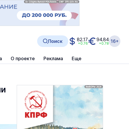
82.17
94.84
Поиск
16+
+0.76
+0.78
а
О проекте
Реклама
Еще
ли