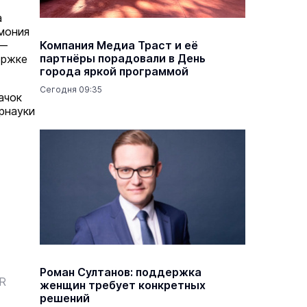
а
мония
 —
Компания Медиа Траст и её
партнёры порадовали в День
ержке
города яркой программой
Сегодня 09:35
ачок
рнауки
Роман Султанов: поддержка
ER
женщин требует конкретных
решений