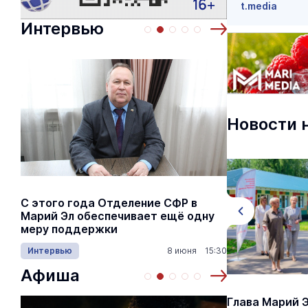
t.media
Интервью
Новости 
С этого года Отделение СФР в
Алексей Я
Марий Эл обеспечивает ещё одну
Шкетана: 
меру поддержки
лёгких сп
Интервью
8 июня 15:30
Культура
Афиша
В Йошкар-Оле преобразился
Глава Марий Э