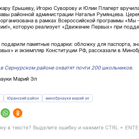
ару Ерышеву, Игорю Суворову и Юлии Плаперт вручил
лавы районной администрации Наталья Румянцева. Цере
 организована в рамках Всероссийской программы «Мы
ии!», которую реализует «Движение Первых» при подд
 подарили памятные подарки: обложку для паспорта, зн
вых» и экземпляр Конституции РФ, рассказали в Миноб
 в Сернурском районе охватят почти 200 школьников.
науки Марий Эл
а
Юринский район
минобрнауки марий эл
ку в тексте? Выделите ошибку и нажмите CTRL + ENT