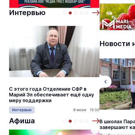
Интервью
Новости 
С этого года Отделение СФР в
Алексей Я
Марий Эл обеспечивает ещё одну
Шкетана: 
меру поддержки
лёгких сп
Интервью
8 июня 15:30
Культура
Афиша
Осенью студенты СПО из Марий Эл
В школах Пар
напишут всероссийские
завершают к
проверочные работы