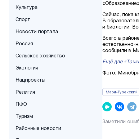
«Образование»
Культура
Сейчас, пока 
Спорт
В образовател
и биологии. В
Новости портала
Всего в район
Россия
естественно-н
сообщили в Ми
Сельское хозяйство
Ещё две «Точк
Экология
Фото: Минобр
Нацпроекты
Религия
Мари-Турекский 
ПФО
Туризм
Заметили ошиб
Районные новости