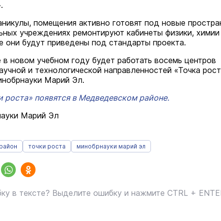
.
каникулы, помещения активно готовят под новые простра
ьных учреждениях ремонтируют кабинеты физики, химии
се они будут приведены под стандарты проекта.
е в новом учебном году будет работать восемь центров
аучной и технологической направленностей «Точка рост
нобрнауки Марий Эл.
и роста» появятся в Медведевском районе.
науки Марий Эл
район
точки роста
минобрнауки марий эл
ку в тексте? Выделите ошибку и нажмите CTRL + ENT