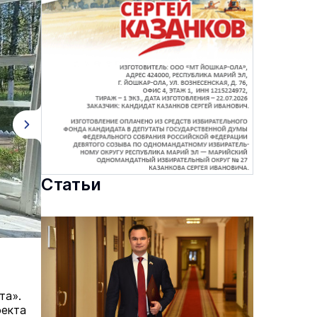
Статьи
та».
оекта