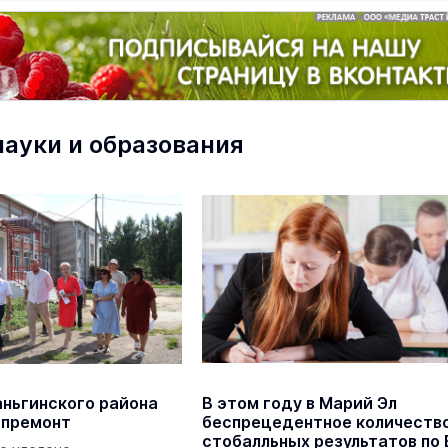
науки и образования
маев о премьере в театре
Как узнать на законных 
«Для меня не бывает
кто собственник недви
ектаклей»
Интервью
18 марта 11:05
аньгинского района
В этом году в Марий Эл
апремонт
беспрецедентное количеств
стобалльных результатов по 