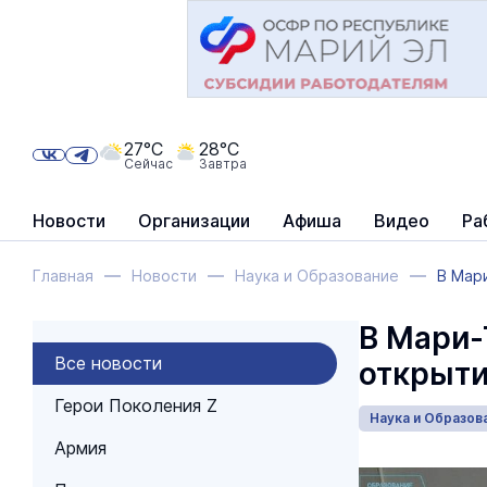
27°C
28°C
Сейчас
Завтра
Новости
Организации
Афиша
Видео
Ра
Главная
Новости
Наука и Образование
В Мар
В Мари-
Все новости
открыти
Герои Поколения Z
Наука и Образов
Армия