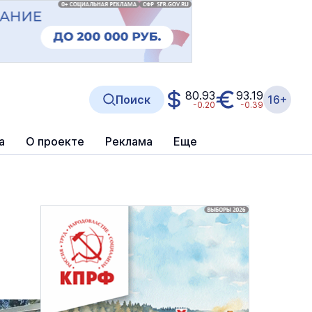
80.93
93.19
Поиск
16+
-0.20
-0.39
а
О проекте
Реклама
Еще