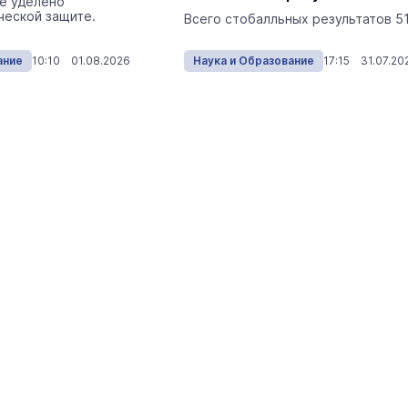
е уделено
ческой защите.
Всего стобалльных результатов 51
ание
10:10 01.08.2026
Наука и Образование
17:15 31.07.20
 Путеводитель по
Выставка «… И птичка вы
Музеи
7 августа
Камеры в лесу Марий Эл поймал
редкое явление из жизни лосей
Экология
Сегодня 