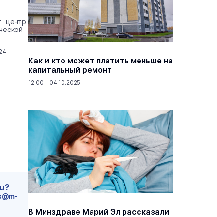
т центр
ческой
24
Как и кто может платить меньше на
капитальный ремонт
12:00 04.10.2025
ru?
s@m-
В Минздраве Марий Эл рассказали