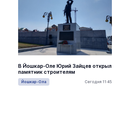
В Йошкар-Оле Юрий Зайцев открыл
В Сотн
памятник строителям
честь 
13:15
Йошкар-Ола
Сегодня 11:45
Армия