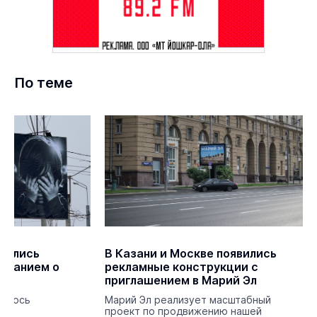
По теме
вились
В Казани и Москве появились
инанием о
рекламные конструкции с
приглашением в Марий Эл
чилось
Марий Эл реализует масштабный
проект по продвижению нашей