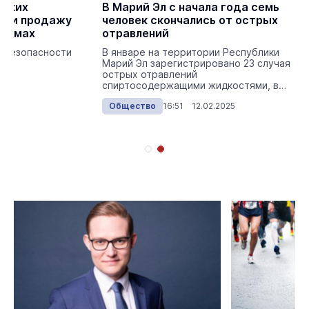
йских
В Марий Эл с начала года семь
или продажу
человек скончались от острых
 домах
отравлений
 безопасности
В январе на территории Республики
Марий Эл зарегистрировано 23 случая
острых отравлений
спиртосодержащими жидкостями, в
том числе 7 — со смертельным и...
025
Общество
16:51 12.02.2025