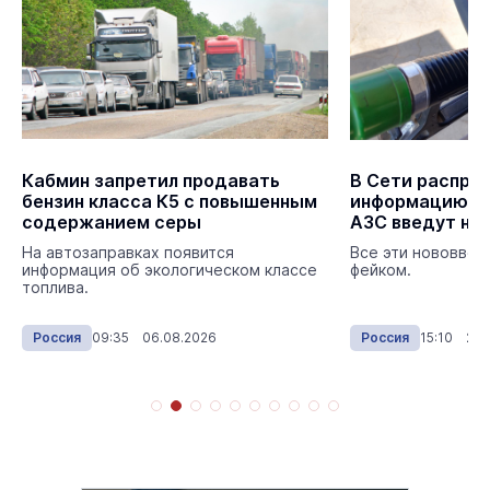
Кабмин запретил продавать
В Сети распро
бензин класса К5 с повышенным
информацию, чт
содержанием серы
АЗС введут но
На автозаправках появится
Все эти нововвед
информация об экологическом классе
фейком.
топлива.
Россия
09:35 06.08.2026
Россия
15:10 29.