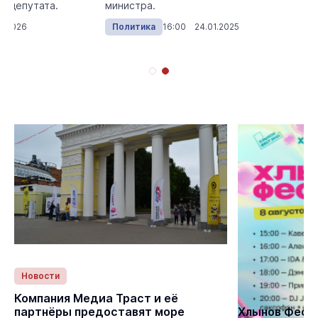
1 депутата.
министра.
3.2026
Политика
16:00 24.01.2025
Новости
Статьи
Компания Медиа Траст и её
партнёры предоставят море
Хлынов Фест 