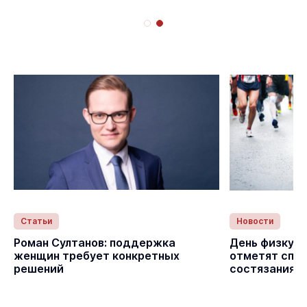
Статьи
Новости
с
Роман Султанов: поддержка
День физкуль
женщин требует конкретных
отметят спо
решений
состязаниям