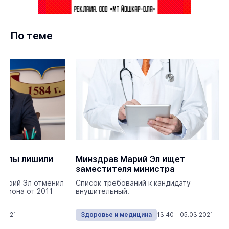
По теме
-Олы лишили
Минздрав Марий Эл ищет
заместителя министра
Марий Эл отменил
Список требований к кандидату
егиона от 2011
внушительный.
.2021
Здоровье и медицина
13:40 05.03.2021