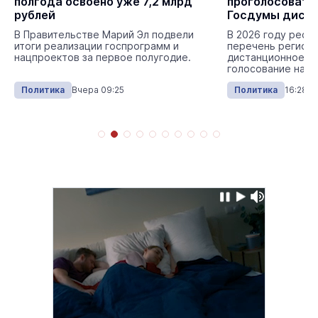
полгода освоено уже 7,2 млрд
проголосовать
рублей
Госдумы дист
В Правительстве Марий Эл подвели
В 2026 году респ
итоги реализации госпрограмм и
перечень регионо
нацпроектов за первое полугодие.
дистанционное э
голосование на в
Политика
Вчера 09:25
Политика
16:28 