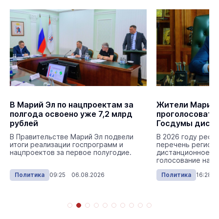
В Марий Эл по нацпроектам за
Жители Марий 
полгода освоено уже 7,2 млрд
проголосовать
рублей
Госдумы дист
В Правительстве Марий Эл подвели
В 2026 году респ
итоги реализации госпрограмм и
перечень регионо
нацпроектов за первое полугодие.
дистанционное э
голосование на в
Политика
09:25 06.08.2026
Политика
16:28 