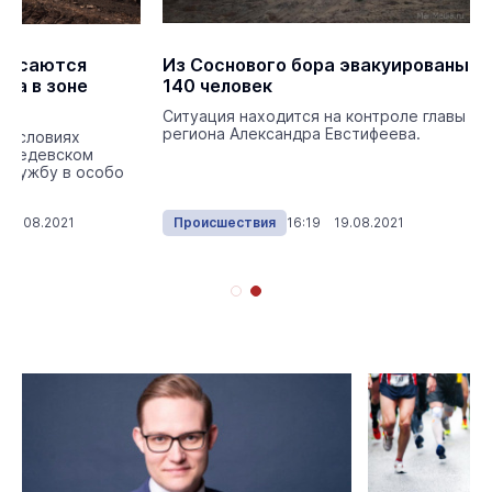
опасаются
Из Соснового бора эвакуированы
ва в зоне
140 человек
Ситуация находится на контроле главы
региона Александра Евстифеева.
в условиях
едведевском
 службу в особо
 20.08.2021
Происшествия
16:19 19.08.2021