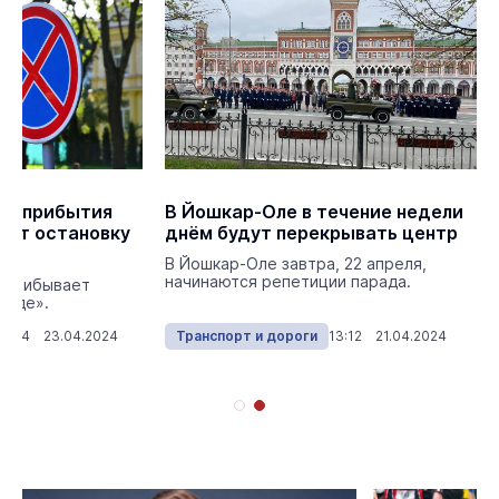
за прибытия
В Йошкар-Оле в течение недели
тят остановку
днём будут перекрывать центр
В Йошкар-Оле завтра, 22 апреля,
начинаются репетиции парада.
а прибывает
авде».
15:34 23.04.2024
Транспорт и дороги
13:12 21.04.2024