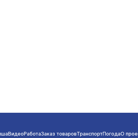
иша
Видео
Работа
Заказ товаров
Транспорт
Погода
О прое