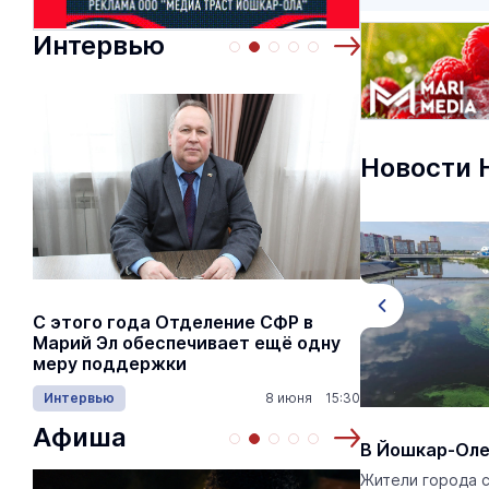
Интервью
Новости 
С этого года Отделение СФР в
Алексей Я
Марий Эл обеспечивает ещё одну
Шкетана: 
меру поддержки
лёгких сп
Интервью
8 июня 15:30
Культура
Афиша
В Йошкар-Оле два дня назад
В Йошкар-Оле
пропал 87-летний пенсионер
Жители города 