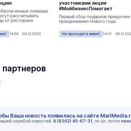
акцию
участниками акции
#МойбизнесПомогает
обеспеченные пожилые
огут рассчитывать
Первый сбор подарков приурочен
ды от ресторана
празднованию Нового года.
имо!
14:56 09.12.2020
Не проходите мимо!
14:21 08.12.20
 партнеров
2
обы Ваша новость появилась на сайте MariMedia.
 нашей службой новостей
8 (8362) 45-67-31
, по эл. почте
new