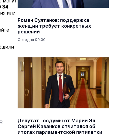
а могут
0 34
ия или
Роман Султанов: поддержка
женщин требует конкретных
айте
решений
Сегодня 09:00
общили
Депутат Госдумы от Марий Эл
ER
Сергей Казанков отчитался об
итогах парламентской пятилетки