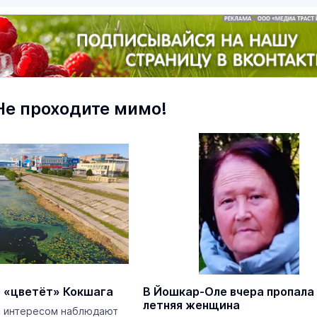
Не проходите мимо!
маев о премьере в театре
Как узнать на законных 
«Для меня не бывает
кто собственник недви
ектаклей»
Интервью
18 марта 11:05
 «цветёт» Кокшага
В Йошкар-Оле вчера пропала
В марийском лесу засекли
летняя женщина
бесшумную хищницу
с интересом наблюдают