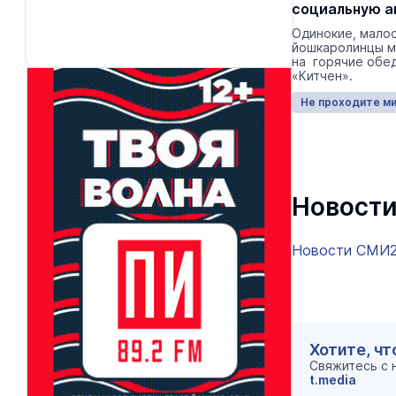
социальную 
Одинокие, мало
йошкаролинцы м
на горячие обе
«Китчен».
Не проходите м
Новости
Новости СМИ
Хотите, чт
Свяжитесь с
t.media