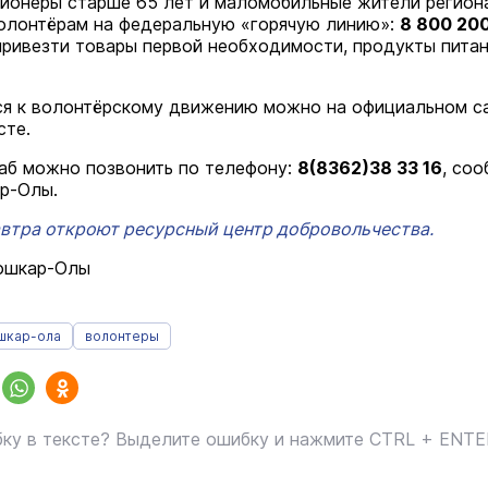
ионеры старше 65 лет и маломобильные жители регион
волонтёрам на федеральную «горячую линию»:
8 800 20
привезти товары первой необходимости, продукты питан
я к волонтёрскому движению можно на официальном с
сте.
аб можно позвонить по телефону:
8(8362)38 33 16
, со
р-Олы.
автра откроют ресурсный центр добровольчества.
Йошкар-Олы
шкар-ола
волонтеры
ку в тексте? Выделите ошибку и нажмите CTRL + ENT