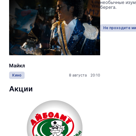
необычные изум
Сазонов Григорий Степанович ушёл из
берега.
дома 3 августа.
Не проходите мимо!
16:15 05.08.2026
Не проходите м
Майкл
Лида / Lid
Кино
8 августа 20:10
Концерты
Акции