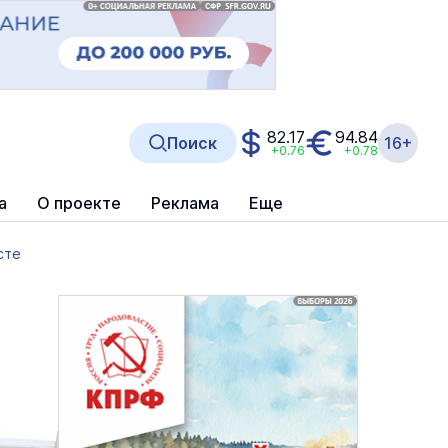
82.17
94.84
Поиск
16+
+0.76
+0.78
а
О проекте
Реклама
Еще
сте