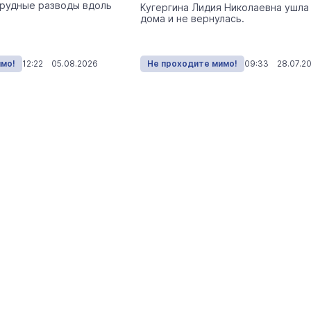
рудные разводы вдоль
Кугергина Лидия Николаевна ушла
Экология
Сегодня 
дома и не вернулась.
имо!
12:22 05.08.2026
Не проходите мимо!
09:33 28.07.2
На ощупь. Путеводитель
a
лабиринту
26 августа 19:00
Город
Завтра кошатники Марий Эл
поздравят своих питомцев с
праздником
Общество
Сегодня 