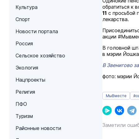
Одинокие пенс
обратиться к 
Культура
11
с просьбой 
Спорт
лекарства.
Присоединитьс
Новости портала
акции #Мывме
Россия
В головной шт
в мэрии Йошка
Сельское хозяйство
В Звенигово з
Экология
фото: мэрии 
Нацпроекты
Религия
МыВместе
йо
ПФО
Туризм
Заметили ошиб
Районные новости