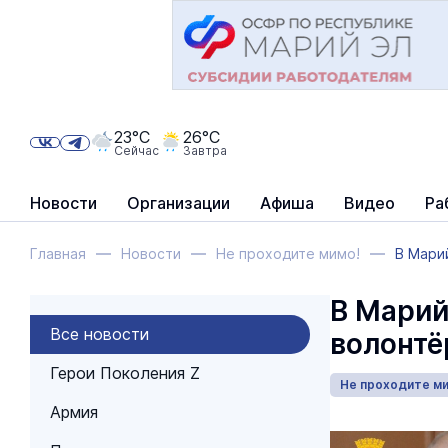
23°C
26°C
Сейчас
Завтра
Новости
Организации
Афиша
Видео
Ра
Главная
Новости
Не проходите мимо!
В Мари
В Марий
Все новости
волонтё
Герои Поколения Z
Не проходите м
Армия