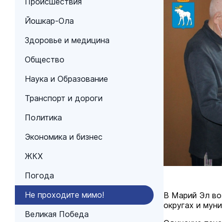
Происшествия
Йошкар-Ола
Здоровье и медицина
Общество
Наука и Образование
Транспорт и дороги
Политика
Экономика и бизнес
ЖКХ
Погода
Не проходите мимо!
В Марий Эл во
округах и мун
Великая Победа