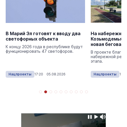
В Марий Эл готовят к вводу два
На набережной
светофорных объекта
Козьмодемьянс
новая беговая
К концу 2026 года в республике будут
функционировать 47 светофоров.
В проекте благоу
набережной реал
этапа.
Нацпроекты
17:20 05.08.2026
Нацпроекты
16: