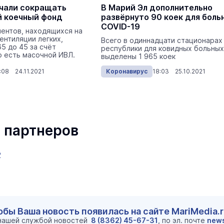
ачали сокращать
В Марий Эл дополнительно
 коечный фонд
развёрнуто 90 коек для боль
COVID-19
ентов, находящихся на
ентиляции легких,
Всего в одиннадцати стационарах
65 до 45 за счёт
республики для ковидных больных
о есть масочной ИВЛ.
выделены 1 965 коек
:08 24.11.2021
Коронавирус
18:03 25.10.2021
 партнеров
2
обы Ваша новость появилась на сайте MariMedia.
 нашей службой новостей
8 (8362) 45-67-31
, по эл. почте
new