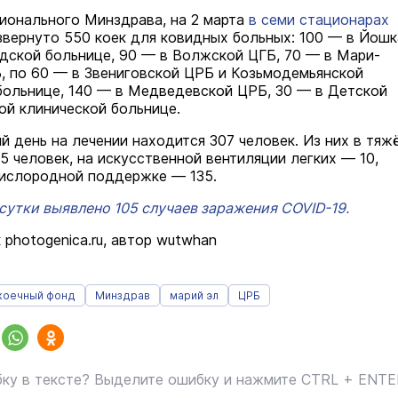
ионального Минздрава, на 2 марта
в семи стационарах
вернуто 550 коек для ковидных больных: 100 — в Йошк
дской больнице, 90 — в Волжской ЦГБ, 70 — в Мари-
, по 60 — в Звениговской ЦРБ и Козьмодемьянской
ольнице, 140 — в Медведевской ЦРБ, 30 — в Детской
ой клинической больнице.
й день на лечении находится 307 человек. Из них в тяж
5 человек, на искусственной вентиляции легких — 10,
ислородной поддержке — 135.
 сутки выявлено 105 случаев заражения COVID-19.
 photogenica.ru, автор wutwhan
коечный фонд
Минздрав
марий эл
ЦРБ
ку в тексте? Выделите ошибку и нажмите CTRL + ENT