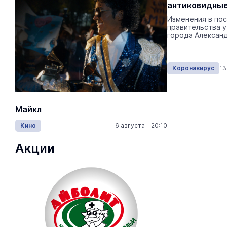
осенью
антиковидные
Об этом заявила руководитель
Изменения в по
Роспотребнадзора РФ Анна Попова.
правительства 
города Александ
Коронавирус
13:37 11.06.2024
Коронавирус
13
Майкл
Лида / Lid
Кино
6 августа 20:10
Концерты
Акции