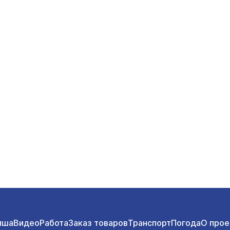
иша
Видео
Работа
Заказ товаров
Транспорт
Погода
О прое