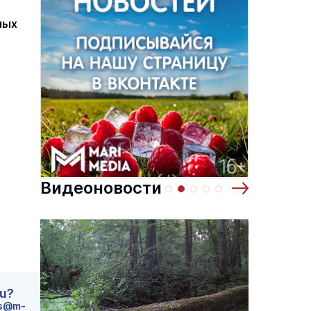
ных
Видеоновости
ru?
s@m-