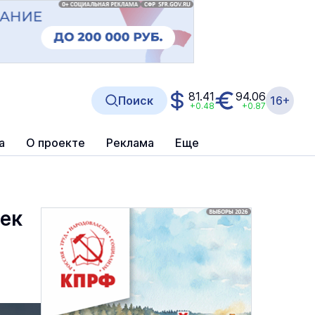
81.41
94.06
Поиск
16+
+0.48
+0.87
а
О проекте
Реклама
Еще
оек