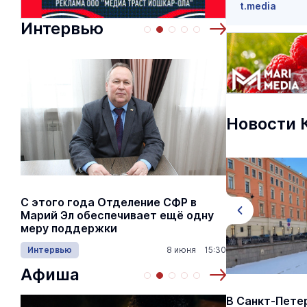
t.media
Интервью
Новости 
С этого года Отделение СФР в
Алексей Я
Марий Эл обеспечивает ещё одну
Шкетана: 
меру поддержки
лёгких сп
Интервью
8 июня 15:30
Культура
Афиша
Рост Covid-19 в России ожидают
В Санкт-Пете