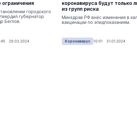
 ограничения
коронавируса будут только 
центр посетили два министра
из групп риска
становлении городского
Наука и Образование
Сегодня 
утвердил губернатор
Минздрав РФ внёс изменения в ка
р Беглов.
вакцинации по эпидпоказаниям.
:45 29.03.2024
Коронавирус
10:01 31.01.2024
На ощупь. Путеводитель
a
лабиринту
26 августа 19:00
Город