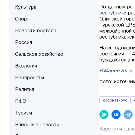
По данным рег
Культура
республики
раз
Спорт
Олинской горо
Турекской ЦРБ
Новости портала
межрайонной б
республиканск
Россия
На сегодняшни
состоянии — 4
Сельское хозяйство
нуждаются в к
Экология
В Марий Эл за
Нацпроекты
фото: источник
Религия
коронавирус
ПФО
Туризм
Районные новости
Заметили ошиб