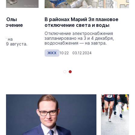
й Эл плановое
Энергетики Йошкар-Олы
та и воды
запланировали отключение
света
троснабжения
3 и 4 декабря,
Электричества не будет на
на завтра.
следующей неделе 18-19 августа.
2024
ЖКХ
11:42 15.08.2025