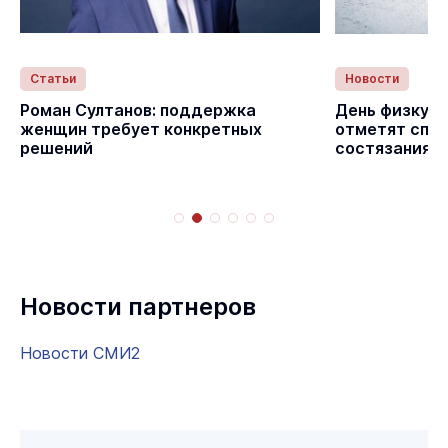
Новости
Статьи
День физкультурника в Йошкар-Оле
Депутат
отметят спортивными
Сергей 
состязаниями
итогах 
Новости партнеров
Новости СМИ2