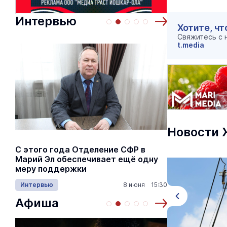
Интервью
Хотите, чт
Свяжитесь с
t.media
Новости
С этого года Отделение СФР в
Алексей Я
Марий Эл обеспечивает ещё одну
Шкетана: 
меру поддержки
лёгких сп
Интервью
8 июня 15:30
Культура
Афиша