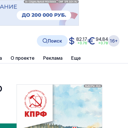
82.17
94.84
Поиск
16+
+0.76
+0.78
а
О проекте
Реклама
Еще
О