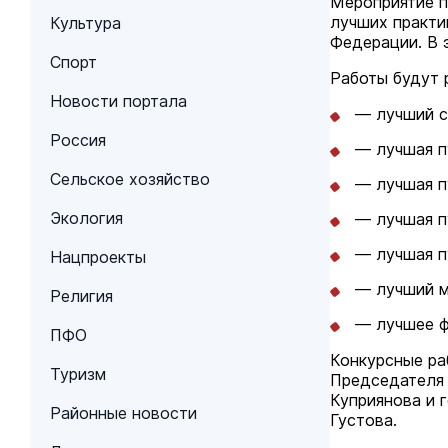
Мероприятие п
лучших практи
Культура
Федерации. В 
Спорт
Работы будут 
Новости портала
— лучший с
Россия
— лучшая пу
Сельское хозяйство
— лучшая п
Экология
— лучшая пу
— лучшая пу
Нацпроекты
— лучший м
Религия
— лучшее ф
ПФО
Конкурсные ра
Туризм
Председателя 
Куприянова и 
Районные новости
Густова.