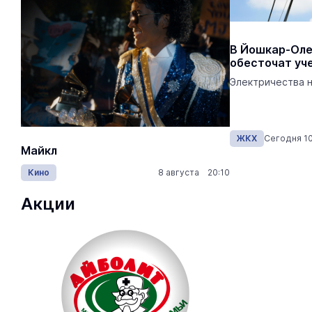
Из-за непогоды энергетики Марий
В Йошкар-Оле
Эл переведены в режим
обесточат уч
повышенной готовности
Электричества не
К оперативному реагированию
подготовлены 57 бригад «Мариэнерго».
ЖКХ
Сегодня 15:30
ЖКХ
Сегодня 10
Майкл
Лида / Lid
Кино
8 августа 20:10
Концерты
Акции