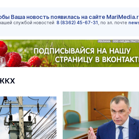
обы Ваша новость появилась на сайте MariMedia.
 нашей службой новостей
8 (8362) 45-67-31
, по эл. почте
new
 ЖКХ
маев о премьере в театре
Как узнать на законных 
«Для меня не бывает
кто собственник недви
ектаклей»
Интервью
18 марта 11:05
В марийском лесу засекли
бесшумную хищницу