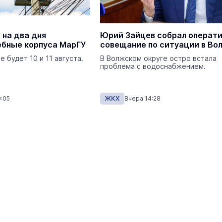
Экология
Сегодня 
 на два дня
Юрий Зайцев собрал операт
ебные корпуса МарГУ
совещание по ситуации в Во
 будет 10 и 11 августа.
В Волжском округе остро встала
проблема с водоснабжением.
:05
ЖКХ
Вчера 14:28
На ощупь. Путеводитель
a
лабиринту
26 августа 19:00
Город
Завтра кошатники Марий Эл
поздравят своих питомцев с
праздником
Общество
Сегодня 