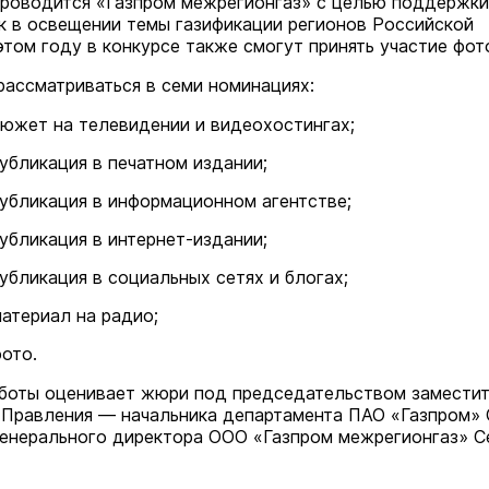
роводится «Газпром межрегионгаз» с целью поддержки
к в освещении темы газификации регионов Российской
этом году в конкурсе также смогут принять участие фот
рассматриваться в семи номинациях:
южет на телевидении и видеохостингах;
бликация в печатном издании;
убликация в информационном агентстве;
бликация в интернет-издании;
бликация в социальных сетях и блогах;
атериал на радио;
ото.
боты оценивает жюри под председательством замести
Правления — начальника департамента ПАО «Газпром» 
генерального директора ООО «Газпром межрегионгаз» С