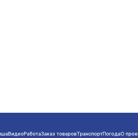
иша
Видео
Работа
Заказ товаров
Транспорт
Погода
О прое