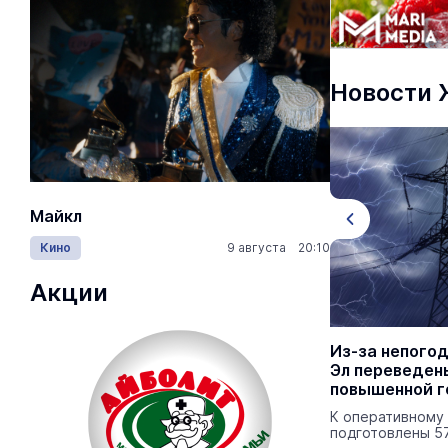
Новости
Майкл
Лида / Lid
Кино
9 августа 20:10
Концерты
Акции
Новый коллектор в Сернуре должен
Из-за непого
прослужить до 50 лет
Эл переведен
повышенной г
Объект входит в нацпроект
«Инфраструктура для жизни».
К оперативному
подготовлены 5