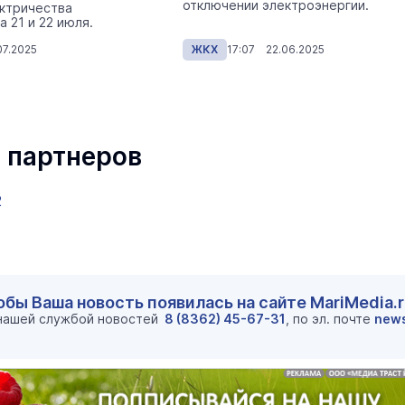
отключении электроэнергии.
ктричества
 21 и 22 июля.
7.2025
ЖКХ
17:07 22.06.2025
 партнеров
2
маев о премьере в театре
Как узнать на законных 
«Для меня не бывает
кто собственник недви
ектаклей»
обы Ваша новость появилась на сайте MariMedia.
 нашей службой новостей
8 (8362) 45-67-31
, по эл. почте
new
Интервью
18 марта 11:05