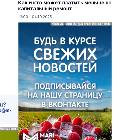
Как и кто может платить меньше на
капитальный ремонт
12:00 04.10.2025
основаниях,
Василий Дубровин: как продлить
жимости
мужское долголетие
ru?
s@m-
16 марта 17:00
Здоровье и медицина
19 февраля 15:55