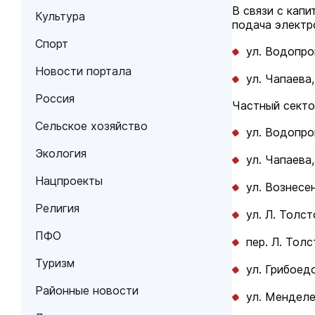
В связи с кап
Культура
подача электр
Спорт
ул. Водопро
Новости портала
ул. Чапаева,
Россия
Частный секто
Сельское хозяйство
ул. Водопров
Экология
ул. Чапаева,
Нацпроекты
ул. Вознесенс
Религия
ул. Л. Толсто
ПФО
пер. Л. Толс
Туризм
ул. Грибоедо
Районные новости
ул. Менделе