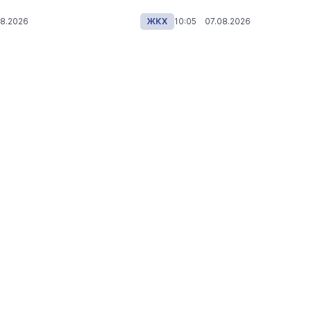
8.2026
ЖКХ
10:05 07.08.2026
Reflex, Дино МС47, Павел Соколо
Иван Валеев: в Йошкар-Оле
выступили звёзды
Йошкар-Ола
Сегодня 