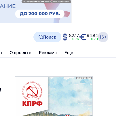
82.17
94.84
Поиск
16+
+0.76
+0.78
а
О проекте
Реклама
Еще
е