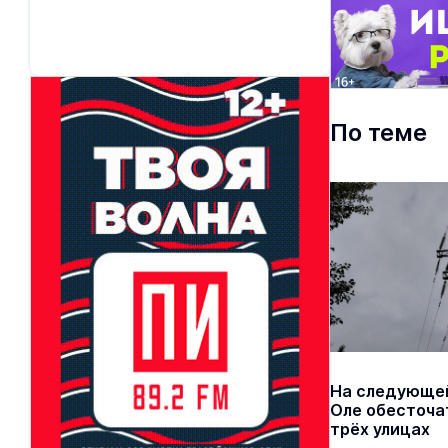
По теме
На следующей
Оле обесточа
трёх улицах