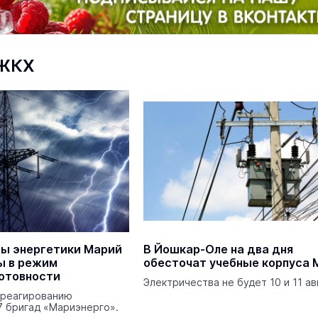
 ЖКХ
На ощупь. Путеводитель
a
лабиринту
26 августа 19:00
Город
Фотоловушки в лесах Марий Эл
сняли извивающуюся на бревне
выдру
ды энергетики Марий
В Йошкар-Оле на два дня
Экология
Сегодня 
ы в режим
обесточат учебные корпуса 
отовности
Электричества не будет 10 и 11 ав
 реагированию
7 бригад «Мариэнерго».