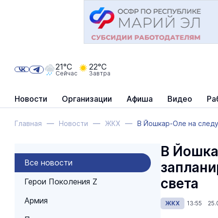
21°C
22°C
Сейчас
Завтра
Новости
Организации
Афиша
Видео
Ра
Главная
Новости
ЖКХ
В Йошкар-Оле на след
В Йошка
Все новости
заплани
света
Герои Поколения Z
Армия
ЖКХ
13:55 25.