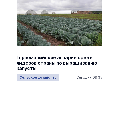
ЖКХ
14:28 06.08.2026
ЖКХ
в,
Горномарийские аграрии среди
В Йошк
лидеров страны по выращиванию
первый
капусты
Туризм
Сельское хозяйство
Сегодня 09:35
11:20