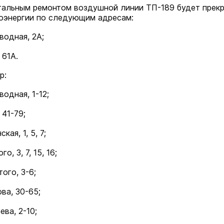
итальным ремонтом воздушной линии ТП-189 будет прек
оэнергии по следующим адресам:
водная, 2А;
 61А.
р:
одная, 1-12;
 41-79;
кая, 1, 5, 7;
го, 3, 7, 15, 16;
того, 3-6;
ва, 30-65;
ева, 2-10;