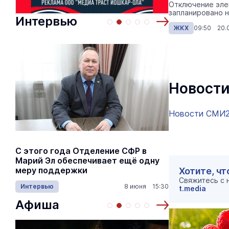
Отключение эле
запланировано на
Интервью
ЖКХ
09:50 20.0
Новости
Новости СМИ
С этого года Отделение СФР в
Алексей Я
Марий Эл обеспечивает ещё одну
Шкетана: 
меру поддержки
лёгких сп
Хотите, чт
Свяжитесь с
Интервью
8 июня 15:30
Культура
t.media
Афиша